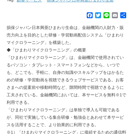
F
T
L
E
共
a
w
i
m
有
c
i
n
a
損保ジャパン日本興亜ひまわり生命は、金融機関の人財力・販
e
t
e
i
売力向上を目的とした研修・学習動画配信システム「ひまわり
b
t
l
マイクロラーニング」を構築した。
o
e
◆「ひまわりマイクロラーニング」の概要
o
r
k
「ひまわりマイクロラーニング」は、金融機関で使用されてい
るパソコン・タブレット・スマートフォンなどから、いつで
も、どこでも、手軽に、自身の知識やスキルアップをはかるた
めの研修・学習動画を視聴できるウェブサービスである。お客
さまへの提案前や移動時間など、隙間時間で視聴できるように
工夫されている。金融機関においては、本サービスを無料※1で
利用できる。
「ひまわりマイクロラーニング」は単独で導入も可能である
が、同社で実施している集合研修・勉強会とあわせて本サービ
スを活用することで、より効果的に利用できる。
※1）「ひまわりマイクロラーニング」に接続するための通信料