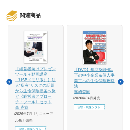
関連商品
【経営者向けプレゼン
【DVD】年商3億円以
ツール＋動画講座
下の中小企業＆個人事
（USBメモリ版）】法
業主への生命保険攻略
人“所有”リスクの話題
法
から生命保険提案へ繋
篠崎啓嗣
ぐ《経営者アプロー
2026年04月発売
チ・ツール》セット
森 克宣
音響・映像ソフト
2026年7月〔リニューア
ル版〕発売
音響・映像ソフト