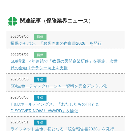
関連記事（保険業界ニュース）
2026/08/06
損保
損保ジャパン、「お客さまの声白書2026」を発行
2026/08/06
損保
SBI損保、4年連続で「教員の民間企業研修」を実施、次世
代の金融リテラシー向上を支援
2026/08/05
生保
SBI生命、ディスクロージャー資料を完全デジタル化
2026/08/03
生保
T＆Dホールディングス、「わたしたちのTRY ＆
DISCOVER NOW！ AWARD」を開催
2026/07/31
生保
ライフネット生命、初となる「統合報告書2026」を発行