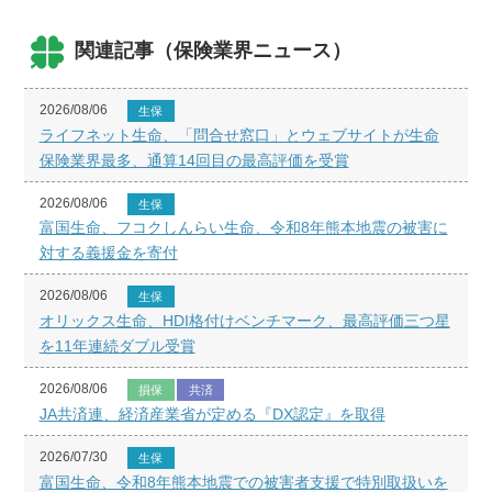
関連記事（保険業界ニュース）
2026/08/06
生保
ライフネット生命、「問合せ窓口」とウェブサイトが生命
保険業界最多、通算14回目の最高評価を受賞
2026/08/06
生保
富国生命、フコクしんらい生命、令和8年熊本地震の被害に
対する義援金を寄付
2026/08/06
生保
オリックス生命、HDI格付けベンチマーク、最高評価三つ星
を11年連続ダブル受賞
2026/08/06
損保
共済
JA共済連、経済産業省が定める『DX認定』を取得
2026/07/30
生保
富国生命、令和8年熊本地震での被害者支援で特別取扱いを