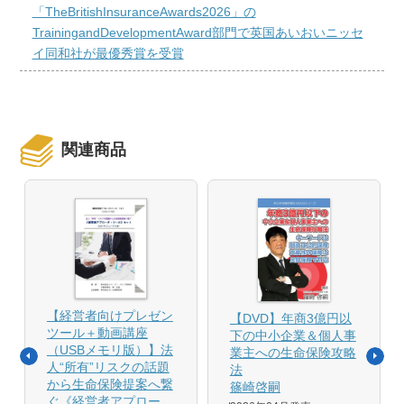
「TheBritishInsuranceAwards2026」の
TrainingandDevelopmentAward部門で英国あいおいニッセ
イ同和社が最優秀賞を受賞
関連商品
【経営者向けプレゼン
【DVD】年商3億円以
ツール＋動画講座
下の中小企業＆個人事
（USBメモリ版）】法
業主への生命保険攻略
人“所有”リスクの話題
法
から生命保険提案へ繋
篠崎啓嗣
ぐ《経営者アプロー