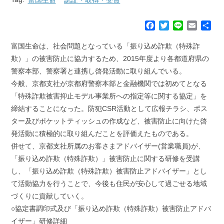
F
T
L
E
共
a
w
i
m
有
c
i
n
a
富国生命は、社会問題となっている「振り込め詐欺（特殊詐
e
t
e
i
欺）」の被害防止に協力するため、2015年度より各都道府県の
b
t
l
警察本部、警察署と連携し啓発活動に取り組んでいる。
o
e
今般、京都支社が京都府警察本部と金融機関では初めてとなる
o
r
k
「特殊詐欺被害抑止モデル事業所への指定等に関する協定」を
締結することになった。防犯CSR活動として広報チラシ、ポス
ター及びポケットティッシュの作成など、被害防止に向けた啓
発活動に積極的に取り組んだことを評価えたものである。
併せて、京都支社所属のお客さまアドバイザー(営業職員)が、
「振り込め詐欺（特殊詐欺）」被害防止に関する研修を受講
し、「振り込め詐欺（特殊詐欺）被害防止アドバイザー」とし
て活動協力を行うことで、今後も住民が安心して過ごせる地域
づくりに貢献していく。
○協定書調印式及び「振り込め詐欺（特殊詐欺）被害防止アドバ
イザー」研修詳細