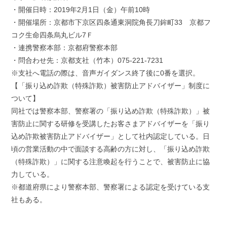
・開催日時：2019年2月1日（金）午前10時
・開催場所：京都市下京区四条通東洞院角長刀鉾町33 京都フ
コク生命四条烏丸ビル7Ｆ
・連携警察本部：京都府警察本部
・問合わせ先：京都支社（竹本）075-221-7231
※支社へ電話の際は、音声ガイダンス終了後に0番を選択。
【「振り込め詐欺（特殊詐欺）被害防止アドバイザー」制度に
ついて】
同社では警察本部、警察署の「振り込め詐欺（特殊詐欺）」被
害防止に関する研修を受講したお客さまアドバイザーを「振り
込め詐欺被害防止アドバイザー」として社内認定している。日
頃の営業活動の中で面談する高齢の方に対し、「振り込め詐欺
（特殊詐欺）」に関する注意喚起を行うことで、被害防止に協
力している。
※都道府県により警察本部、警察署による認定を受けている支
社もある。