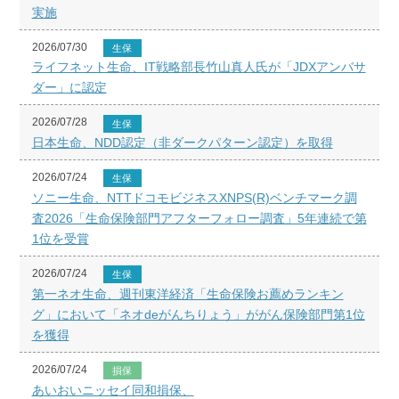
実施
2026/07/30
生保
ライフネット生命、IT戦略部長竹山真人氏が「JDXアンバサ
ダー」に認定
2026/07/28
生保
日本生命、NDD認定（非ダークパターン認定）を取得
2026/07/24
生保
ソニー生命、NTTドコモビジネスXNPS(R)ベンチマーク調
査2026「生命保険部門アフターフォロー調査」5年連続で第
1位を受賞
2026/07/24
生保
第一ネオ生命、週刊東洋経済「生命保険お薦めランキン
グ」において「ネオdeがんちりょう」ががん保険部門第1位
を獲得
2026/07/24
損保
あいおいニッセイ同和損保、