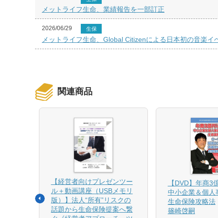
メットライフ生命、業績報告を一部訂正
2026/06/29
生保
メットライフ生命、Global Citizenによる日本初の音楽イベント「G
関連商品
【経営者向けプレゼンツー
相続と
【DVD】年商3
ル＋動画講座（USBメモリ
中小企業＆個人
版）】法人“所有”リスクの
生命保険攻略法
話題から生命保険提案へ繋
篠崎啓嗣
4月増刷、