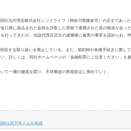
、同社元代理店株式会社シンクライフ（神奈川県鎌倉市）の店主であった
貯金口座に振込まれた金銭を詐取した容疑で逮捕された旨の報道があっ
査を行ってきたが、当該代理店店主の逮捕後に被害の事実を認められ、
手を領収する取り扱いを廃止している。また、契約時や各種手続きに際し
ない。詳しくは、同社ホームページの「金融犯罪にご注意ください」を
ついて一層の徹底を図り、不祥事故の再発防止に努めていく。
約135万米ドルを助成