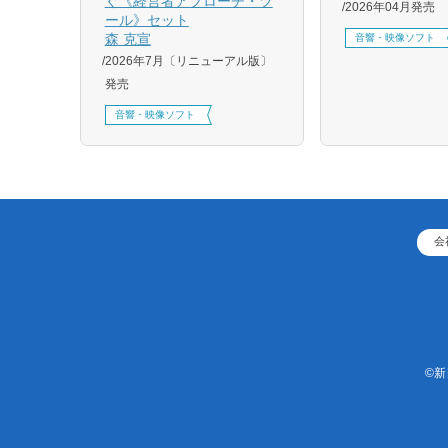
ぐ《経営者アプローチ・ツ
2026年04月発売
刷、
ール》セット
刷、
森 克宣
音響・映像ソフト
2026年7月〔リニューアル版〕
発売
音響・映像ソフト
会
©新日