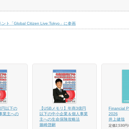
lobal Citizen Live:Tokyo」に参画
億円以下の
【USBメモリ】年商3億円
Financial 
事業主への
以下の中小企業＆個人事業
2026
主への生命保険攻略法
井上健哉
篠崎啓嗣
定価2,530円