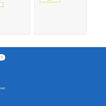
定価14
デジ
ved.