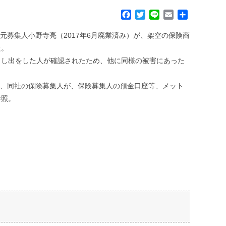
F
T
L
E
共
a
w
i
m
有
c
i
n
a
元募集人小野寺亮（2017年6月廃業済み）が、架空の保険商
e
t
e
i
た。
b
t
l
申し出をした人が確認されたため、他に同様の被害にあった
o
e
o
r
k
て、同社の保険募集人が、保険募集人の預金口座等、メット
参照。