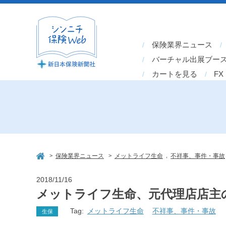
保険業界ニュース
バーチャル出展ブー
カートを見る
FX
>
>
,
保険業界ニュース
メットライフ生命
不祥事、事件・事故
2018/11/16
メットライフ生命、元代理店店主
Tag:
メットライフ生命
不祥事、事件・事故
生保