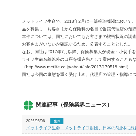
メットライフ生命で、2018年2月に一部報道機関において
品を募集し、お客さまから保険料の名目で当該代理店の預
本件については、同社においてもお客さまの被害状況の調
お客さまがいないか確認するため、公表することとした。
なお、同社は2017年7月以降、保険募集人が現金・小切
ライフ生命名義以外の口座を振込先として案内することも
（http://www.metlife.co.jp/about/info/2017/170518.html）
同社は今回の事態を重く受け止め、代理店の管理・指導に
関連記事（保険業界ニュース）
2026/08/06
生保
メットライフ生命、メットライフ財団、日本の5団体に総額