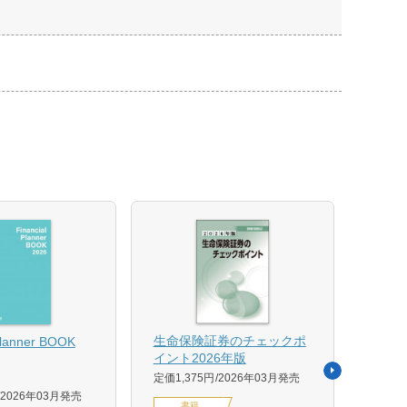
【US
生命保険証券のチェックポ
Planner BOOK
似体
イント2026年版
活用イ
定価1,375円
2026年03月発売
森 克
2026年03月発売
書籍