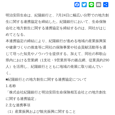
F
T
L
E
共
a
w
i
m
有
c
i
n
a
明治安田生命は、紀陽銀行と、7月24日に幅広い分野での地方創
e
t
e
i
生に関する連携協定を締結した。紀陽銀行において、生命保険
b
t
l
会社と地方創生に関する連携協定を締結するのは、同社がはじ
o
e
めてとなる。
o
r
k
本連携協定の締結により、紀陽銀行が進める地域の産業振興策
や健康づくりの推進等に同社の保険事業や社会貢献活動等を通
じて培った知見やノウハウを提供する。加えて、同社の和歌山
県内における営業網（1支社・9営業所等の拠点網、従業員約290
人）を活用し、紀陽銀行とともに地域の発展に取り組んでい
く。
■紀陽銀行との地方創生に関する連携協定について
1.名称
「株式会社紀陽銀行と明治安田生命保険相互会社との地方創生
に関する連携協定」
2.主な連携事項
（1）産業振興および観光振興に関すること