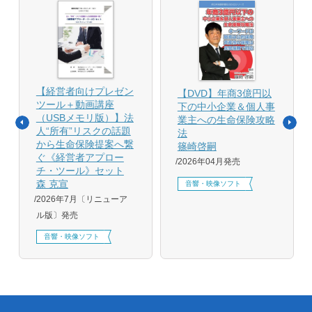
【経営者向けプレゼン
【DVD】年商3億円以
ツール＋動画講座
下の中小企業＆個人事
（USBメモリ版）】法
業主への生命保険攻略
人“所有”リスクの話題
法
から生命保険提案へ繋
篠崎啓嗣
ぐ《経営者アプロー
2026年04月発売
チ・ツール》セット
森 克宣
音響・映像ソフト
2026年7月〔リニューア
ル版〕発売
音響・映像ソフト