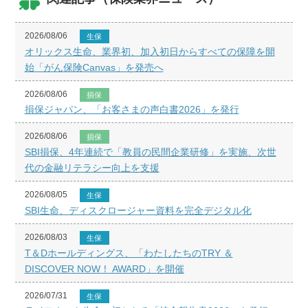
2026/08/06
生保
オリックス生命、業界初、加入初日からすべての保障を開
始「がん保険Canvas」を発売へ
2026/08/06
損保
損保ジャパン、「お客さまの声白書2026」を発行
2026/08/06
損保
SBI損保、4年連続で「教員の民間企業研修」を実施、次世
代の金融リテラシー向上を支援
2026/08/05
生保
SBI生命、ディスクロージャー資料を完全デジタル化
2026/08/03
生保
T＆Dホールディングス、「わたしたちのTRY ＆
DISCOVER NOW！ AWARD」を開催
2026/07/31
生保