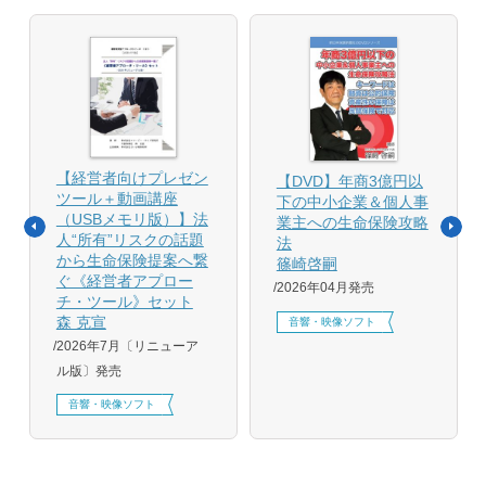
【経営者向けプレゼン
【DVD】年商3億円以
ツール＋動画講座
下の中小企業＆個人事
（USBメモリ版）】法
業主への生命保険攻略
人“所有”リスクの話題
法
から生命保険提案へ繋
篠崎啓嗣
ぐ《経営者アプロー
2026年04月発売
チ・ツール》セット
森 克宣
音響・映像ソフト
2026年7月〔リニューア
ル版〕発売
音響・映像ソフト