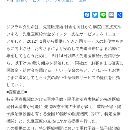
F
T
L
E
共
a
w
i
m
有
c
i
n
a
ジブラルタ生命は、先進医療給 付金を同社から病院に直接支払
e
t
e
i
いする「先進医療給付金ダイレクト支払サービス」をリニュー
b
t
l
アルした。2012年1月から提供してきた同サービスの利便性をさ
o
e
らに向上させ、お客さまにより安心して先進医療による治療に
o
r
k
専念してもらうために、 5月14日以降の先進医療給付金請求か
ら、以下2つの取り組みを開始した。 同社は、お客さまに確実に
保険金・給付金を届ける、という使命のもと、これからもお客
さまに満足してもらう質の高い生命保険サービスの提供を目指
していく。
■変更点①■
特定医療機関における重粒子線・陽子線治療実施前の先進医療
給付金請求が可能に 先進医療実施の実績が多く、重粒子線・陽
子線治療設備を有する全国10箇所の医療機関（以下、特定医療
機関）と、先進医療の支払にかかる提携を行った。
この提携により、特定医療機関において重粒子線・陽子線治療