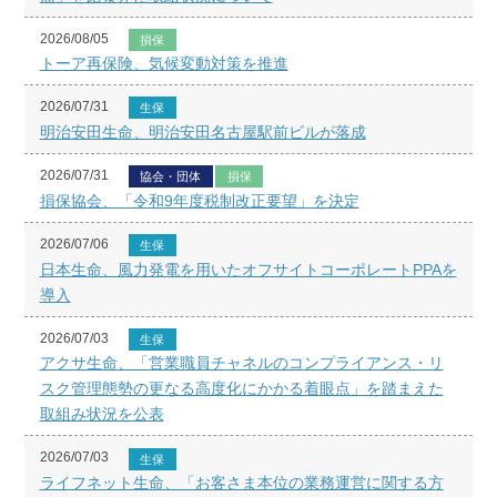
2026/08/05
損保
トーア再保険、気候変動対策を推進
2026/07/31
生保
明治安田生命、明治安田名古屋駅前ビルが落成
2026/07/31
協会・団体
損保
損保協会、「令和9年度税制改正要望」を決定
2026/07/06
生保
日本生命、風力発電を用いたオフサイトコーポレートPPAを
導入
2026/07/03
生保
アクサ生命、「営業職員チャネルのコンプライアンス・リ
スク管理態勢の更なる高度化にかかる着眼点」を踏まえた
取組み状況を公表
2026/07/03
生保
ライフネット生命、「お客さま本位の業務運営に関する方