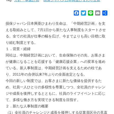
F
T
L
E
共
a
w
i
m
有
c
i
n
a
損保ジャパン日本興亜ひまわり生命は、「中期経営計画」を支
e
t
e
i
える取組みとして、7月1日から新たな人事制度をスタートさせ
b
t
l
る。全ての社員が仕事の幅を広げ、今までよりも高い目標に取
o
e
り組む制度とする。
o
r
k
１．背景・経緯
同社は、中期経営計画において、生命保険のその先、お客さま
が健康になることを応援する「健康応援企業」への変革を進め
ている。新人事制度は、中期経営計画を支えるための柱であ
り、2011年の合併以来7年ぶりの全面改定となる。
今回の新しい制度では、お客さまに新たな価値を提供するた
め、社員一人ひとりの多様性を尊重しつつ、全社員のチャレン
ジや成長を後押しするとともに、社員のライフイベントに応じ
て、多様な働き方を実現できる制度を目指す。
２．新たな人事制度の概要
（1）全社員のチャレンジと成長を後押しする従業員区分の見直