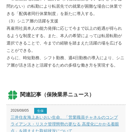
問わない）の転勤により転居先での就業が困難な場合に休業で
きる「配偶者同行休業制度」を新たに導入する。
（3）シニア層の活躍を支援
再雇用社員本人の能力発揮に応じて今まで以上の処遇が得られ
るような制度とする。また、本人の希望によっては転居転勤が
選択できることで、今までの経験を踏まえた活躍の場を広げる
ことができる。
さらに、時短勤務、シフト勤務、週4日勤務の導入により、シニ
ア層が活き活きと活躍するための多様な働き方を実現する。
関連記事（保険業界ニュース）
2026/08/05
生保
三井住友海上あいおい生命、「営業職員チャネルのコンプ
ライアンス・リスク管理態勢の更なる 高度化にかかる着眼
点」を踏まえた取組状況について