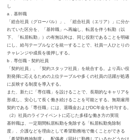
し
a．基幹職
「総合社員（グローバル）」、「総合社員（エリア）」に分か
れていた区分を、「基幹職」へ再編し、転居を伴う転勤（以
下、「転居転勤」）の有無以外は、同じ役割であることを明確
にし、給与テーブルなどを統一することで、社員一人ひとりの
チャレンジや成長を後押しする。
b．専任職・契約社員
「契約社員」、「契約スタッフ社員」を統合する。より高い役
割発揮に応えるための上位テーブルや多くの社員の活躍が処遇
に反映する制度を導入する。
また、新たに「専任職」を設けることで、長期的なキャリアを
形成し、安心して長く働き続けることを可能とする。無期雇用
契約である「専任職」には、退職金およびDC年金を付与する。
（2）社員のライフイベントに応じた多様な働き方の実現
基幹職は、一定期間転居転勤を免除する「転居転勤免除制
度」、介護などを理由として希望勤務地で働くことができる
「希望勤務地制度」、配偶者（同社に勤務しているかどうかは