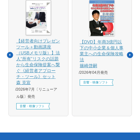
【経営者向けプレゼン
【DVD】年商3億円以
ツール＋動画講座
下の中小企業＆個人事
（USBメモリ版）】法
業主への生命保険攻略
人“所有”リスクの話題
法
から生命保険提案へ繋
篠崎啓嗣
ぐ《経営者アプロー
2026年04月発売
チ・ツール》セット
森 克宣
音響・映像ソフト
2026年7月〔リニューア
ル版〕発売
音響・映像ソフト