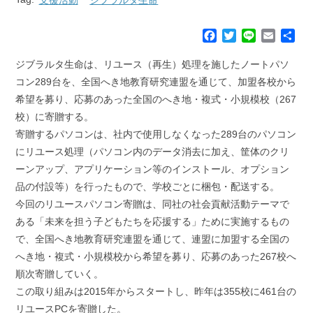
F
T
L
E
共
a
w
i
m
有
c
i
n
a
ジブラルタ生命は、リユース（再生）処理を施したノートパソ
e
t
e
i
コン289台を、全国へき地教育研究連盟を通じて、加盟各校から
b
t
l
希望を募り、応募のあった全国のへき地・複式・小規模校（267
o
e
校）に寄贈する。
o
r
k
寄贈するパソコンは、社内で使用しなくなった289台のパソコン
にリユース処理（パソコン内のデータ消去に加え、筐体のクリ
ーンアップ、アプリケーション等のインストール、オプション
品の付設等）を行ったもので、学校ごとに梱包・配送する。
今回のリユースパソコン寄贈は、同社の社会貢献活動テーマで
ある「未来を担う子どもたちを応援する」ために実施するもの
で、全国へき地教育研究連盟を通じて、連盟に加盟する全国の
へき地・複式・小規模校から希望を募り、応募のあった267校へ
順次寄贈していく。
この取り組みは2015年からスタートし、昨年は355校に461台の
リユースPCを寄贈した。