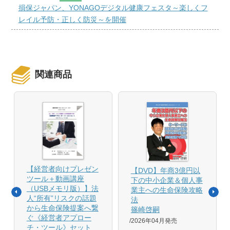
損保ジャパン、YONAGOデジタル健康フェスタ～楽しくフ
レイル予防・正しく防災～を開催
関連商品
【経営者向けプレゼン
【DVD】年商3億円以
ツール＋動画講座
下の中小企業＆個人事
（USBメモリ版）】法
業主への生命保険攻略
人“所有”リスクの話題
法
から生命保険提案へ繋
篠崎啓嗣
ぐ《経営者アプロー
2026年04月発売
チ・ツール》セット