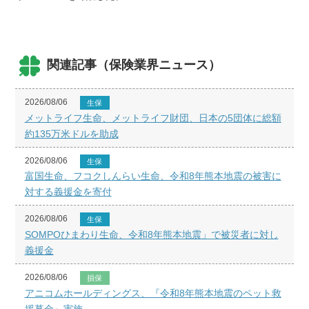
関連記事（保険業界ニュース）
2026/08/06
生保
メットライフ生命、メットライフ財団、日本の5団体に総額
約135万米ドルを助成
2026/08/06
生保
富国生命、フコクしんらい生命、令和8年熊本地震の被害に
対する義援金を寄付
2026/08/06
生保
SOMPOひまわり生命、令和8年熊本地震」で被災者に対し
義援金
2026/08/06
損保
アニコムホールディングス、『令和8年熊本地震のペット救
援募金』実施