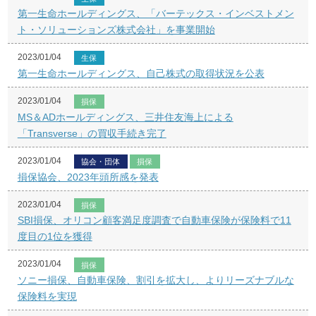
第一生命ホールディングス、「バーテックス・インベストメン
ト・ソリューションズ株式会社」を事業開始
2023/01/04
生保
第一生命ホールディングス、自己株式の取得状況を公表
2023/01/04
損保
MS＆ADホールディングス、三井住友海上による
「Transverse」の買収手続き完了
2023/01/04
協会・団体
損保
損保協会、2023年頭所感を発表
2023/01/04
損保
SBI損保、オリコン顧客満足度調査で自動車保険が保険料で11
度目の1位を獲得
2023/01/04
損保
ソニー損保、自動車保険、割引を拡大し、よりリーズナブルな
保険料を実現