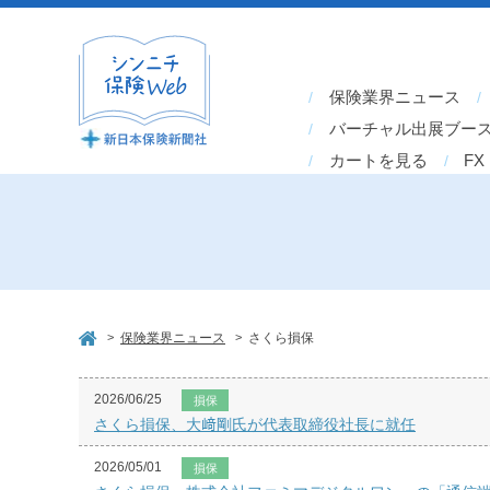
保険業界ニュース
バーチャル出展ブー
カートを見る
FX
>
>
保険業界ニュース
さくら損保
2026/06/25
損保
さくら損保、大﨑剛氏が代表取締役社長に就任
2026/05/01
損保