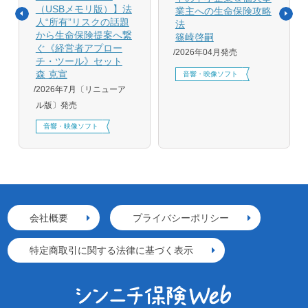
（USBメモリ版）】法
業主への生命保険攻略
人“所有”リスクの話題
法
から生命保険提案へ繋
篠崎啓嗣
ぐ《経営者アプロー
2026年04月発売
チ・ツール》セット
森 克宣
音響・映像ソフト
2026年7月〔リニューア
ル版〕発売
音響・映像ソフト
会社概要
プライバシーポリシー
特定商取引に関する法律に基づく表示