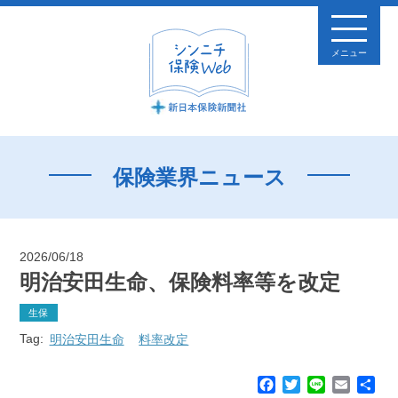
メニュー
保険業界ニュース
2026/06/18
明治安田生命、保険料率等を改定
生保
Tag:
明治安田生命
料率改定
F
T
L
E
共