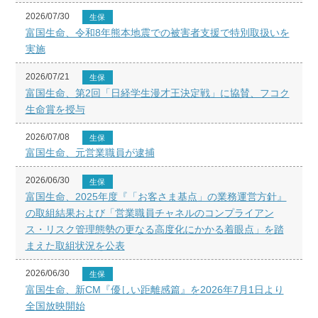
2026/07/30
生保
富国生命、令和8年熊本地震での被害者支援で特別取扱いを
実施
2026/07/21
生保
富国生命、第2回「日経学生漫才王決定戦」に協賛、フコク
生命賞を授与
2026/07/08
生保
富国生命、元営業職員が逮捕
2026/06/30
生保
富国生命、2025年度『「お客さま基点」の業務運営方針』
の取組結果および「営業職員チャネルのコンプライアン
ス・リスク管理態勢の更なる高度化にかかる着眼点」を踏
まえた取組状況を公表
2026/06/30
生保
富国生命、新CM『優しい距離感篇』を2026年7月1日より
全国放映開始