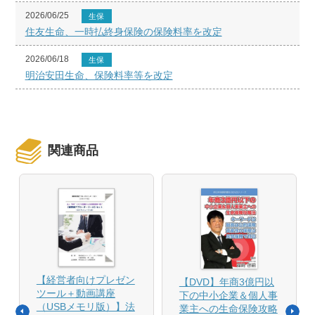
2026/06/25
生保
住友生命、一時払終身保険の保険料率を改定
2026/06/18
生保
明治安田生命、保険料率等を改定
関連商品
【経営者向けプレゼン
【DVD】年商3億円以
ツール＋動画講座
下の中小企業＆個人事
（USBメモリ版）】法
業主への生命保険攻略