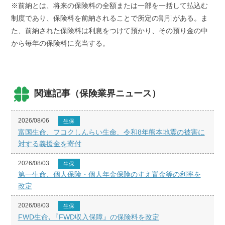
※前納とは、将来の保険料の全額または一部を一括して払込む
制度であり、保険料を前納されることで所定の割引がある。ま
た、前納された保険料は利息をつけて預かり、その預り金の中
から毎年の保険料に充当する。
関連記事（保険業界ニュース）
2026/08/06
生保
富国生命、フコクしんらい生命、令和8年熊本地震の被害に
対する義援金を寄付
2026/08/03
生保
第一生命、個人保険・個人年金保険のすえ置金等の利率を
改定
2026/08/03
生保
FWD生命､『FWD収入保障』の保険料を改定