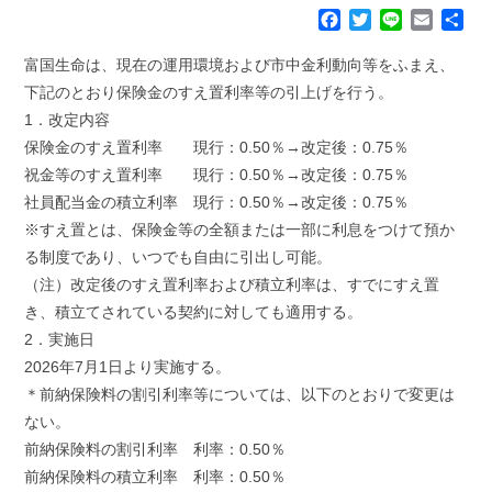
F
T
L
E
共
a
w
i
m
有
c
i
n
a
富国生命は、現在の運用環境および市中金利動向等をふまえ、
e
t
e
i
下記のとおり保険金のすえ置利率等の引上げを行う。
b
t
l
1．改定内容
o
e
保険金のすえ置利率 現行：0.50％→改定後：0.75％
o
r
k
祝金等のすえ置利率 現行：0.50％→改定後：0.75％
社員配当金の積立利率 現行：0.50％→改定後：0.75％
※すえ置とは、保険金等の全額または一部に利息をつけて預か
る制度であり、いつでも自由に引出し可能。
（注）改定後のすえ置利率および積立利率は、すでにすえ置
き、積立てされている契約に対しても適用する。
2．実施日
2026年7月1日より実施する。
＊前納保険料の割引利率等については、以下のとおりで変更は
ない。
前納保険料の割引利率 利率：0.50％
前納保険料の積立利率 利率：0.50％