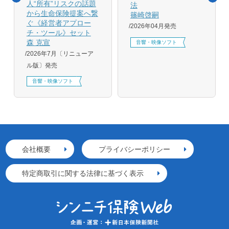
人“所有”リスクの話題
法
から生命保険提案へ繋
篠崎啓嗣
ぐ《経営者アプロー
2026年04月発売
チ・ツール》セット
森 克宣
音響・映像ソフト
2026年7月〔リニューア
ル版〕発売
音響・映像ソフト
会社概要
プライバシーポリシー
特定商取引に関する法律に基づく表示