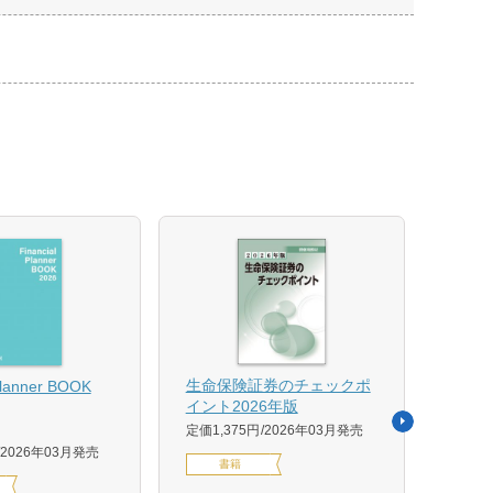
【US
生命保険証券のチェックポ
Planner BOOK
似体
イント2026年版
活用イ
定価1,375円
2026年03月発売
森 克
2026年03月発売
書籍
定価14