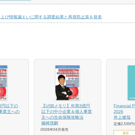
および情報漏えいに関する調査結果と再発防止策を発表
億円以下の
【USBメモリ】年商3億円
Financial 
事業主への
以下の中小企業＆個人事業
2026
主への生命保険攻略法
井上健哉
篠崎啓嗣
定価2,530円
2026年04月発売
書籍