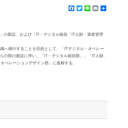
F
T
L
E
共
a
w
i
m
有
c
i
n
a
e
t
e
i
b
t
l
」の新設、および「IT・デジタル統括「IT人財・資産管理
o
e
o
r
k
織へ移行することを目的として、「ITデジタル・オペレー
の部の新設に伴い、「IT・デジタル統括部」、「IT人財,
「オペレーションデザイン部」に改称する。