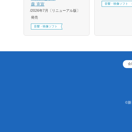
刷、
森 克宣
音響・映像ソフト
2026年7月〔リニューアル版〕
発売
音響・映像ソフト
会
©新日