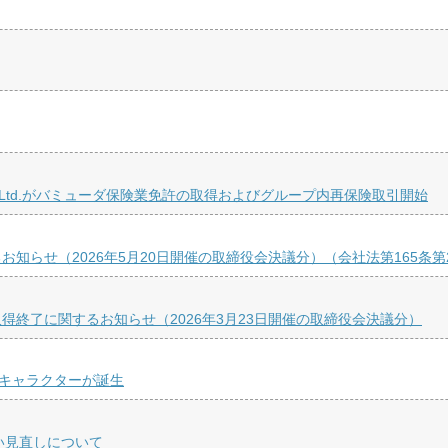
 Re Ltd.がバミューダ保険業免許の取得およびグループ内再保険取引開始
知らせ（2026年5月20日開催の取締役会決議分）（会社法第165条
終了に関するお知らせ（2026年3月23日開催の取締役会決議分）
ルキャラクターが誕生
取扱い見直しについて