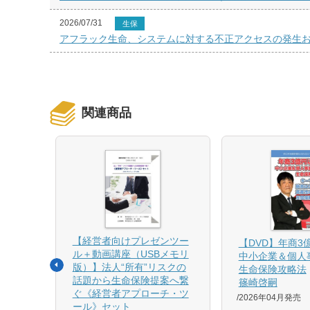
2026/07/31
生保
アフラック生命、システムに対する不正アクセスの発生
関連商品
【経営者向けプレゼンツー
相続と
【DVD】年商3
ル＋動画講座（USBメモリ
中小企業＆個人
版）】法人“所有”リスクの
生命保険攻略法
話題から生命保険提案へ繋
篠崎啓嗣
4月増刷、
ぐ《経営者アプローチ・ツ
2026年04月発売
刷、
ール》セット