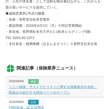
の「人生の伴走者」として信頼を積み重ねながら、これからも
質の高いサービスを提供していく。
◆遠隔営業所1号店の概要
・名称：長野支社松本営業所
・新設時期：2026年4月1日（月）※同日営業開始
・所在地：長野県松本市大手3-1-1松本ビルディング5階
TEL.0263-60-1071
・支社長名：穂満将継（ほまんまさつぐ）※長野支社支社長
関連記事（保険業界ニュース）
2026/08/06
損保
ソニー損保、サステナビリティに関する情報発信を強化、
取組みを紹介する特設ページをオープン
2026/08/05
生保
FWD生命、設立30周年