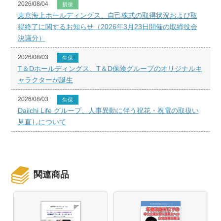
2026/08/04
損保
東京海上ホールディングス、自己株式の取得状況および取
得終了に関するお知らせ（2026年3月23日開催の取締役会
決議分）
2026/08/03
生保
T＆Dホールディングス、T＆D保険グループのオリジナルキ
ャラクターが誕生
2026/08/03
生保
Daiichi Life グループ、人事異動に伴う祝花・祝電の取扱い
見直しについて
関連商品