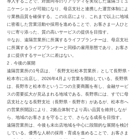
導入することで、対面同等のリアリティを実現した遠隔コミュ
ニケーションが可能になり、母店支社と連携した運営体制によ
り業務品質を確保する。この出店により、これまで以上に地域
に密着した営業活動や採用を進めることで、お客さま一人ひと
りに寄り添った、質の高いサービスの提供を目指す。
※なお、遠隔営業所に所属するライフプランナーは、母店支社
に所属するライフプランナーと同様の雇用形態であり、お客さ
まに提供するサービスに差はない。
2．今後の展開
遠隔営業所の1号店は、「長野支社松本営業所」として長野県・
松本市に出店し、2026年4月より営業を開始している。長野県
は、長野市と松本市という二つの主要商圏を有し、金融サービ
スの需要拡大が見込まれる地域である。長野県には、すでに母
店支社となる長野支社（長野県・長野市）があるが、松本市へ
の営業所開設により、2拠点体制でより高い品質を維持しなが
ら、地域のお客さまを守ることで、さらなる成長を目指す。
遠隔営業所は、今後も未出店地域を中心に段階的な展開を検討
している。優秀な人材の採用・育成を進めることで、お客さま