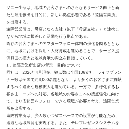
a
w
i
m
有
c
i
n
a
ソニー生命は、地域のお客さまへのさらなるサービス向上と新
e
t
e
i
たな雇用創出を目的に、新しい拠点形態である「遠隔営業所」
b
t
l
を出店する。
o
e
遠隔営業所は、母店となる支社（以下「母店支社」）と連携し
o
r
k
ながら地域に根差した活動を行う拠点である。
既存のお客さまへのアフターフォロー体制の強化を図るととも
に、地域における採用・人材育成を進めることで、サービス提
供範囲の拡大と地域貢献の両立を目指していく。
1．遠隔営業所出店の背景・目的について
同社は、2026年4月現在、拠点数は全国136支社、ライフプラン
ナー数は全国で約6,000名超となり、より多くのお客さまに貢献
するべく適正な規模拡大を進めている。一方で、多様化するお
客さまニーズへの対応、各地域のお客さまへの接点強化に向け
て、より広範囲をフォローできる環境が必要と考え、遠隔営業
所を出店する。
遠隔営業所は、少人数かつ省スペースでの設置が可能なため、
迅速な地域展開を実現する。また、テレプレゼンスシステムを