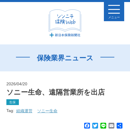
メニュー
保険業界ニュース
2026/04/20
ソニー生命、遠隔営業所を出店
生保
Tag:
組織運営
ソニー生命
F
T
L
E
共