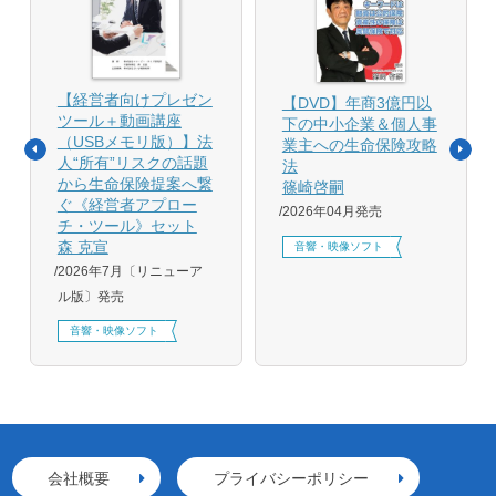
【経営者向けプレゼン
【DVD】年商3億円以
ツール＋動画講座
下の中小企業＆個人事
（USBメモリ版）】法
業主への生命保険攻略
人“所有”リスクの話題
法
から生命保険提案へ繋
篠崎啓嗣
ぐ《経営者アプロー
2026年04月発売
チ・ツール》セット
森 克宣
音響・映像ソフト
2026年7月〔リニューア
ル版〕発売
音響・映像ソフト
会社概要
プライバシーポリシー