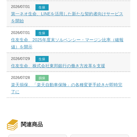
2026/07/31
生保
第一ネオ生命、LINEを活用した新たな契約者向けサービス
を開始
2026/07/31
生保
住友生命、2025年度末ソルベンシー・マージン比率（確報
値）を開示
2026/07/29
生保
住友生命、株式会社東邦銀行の働き方改革を支援
2026/07/28
損保
楽天損保、「楽天自動車保険」の各種変更手続きが即時完
了に
関連商品