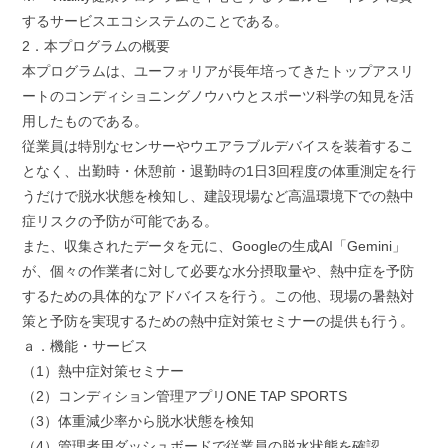
するサービスエコシステムのことである。
2．本プログラムの概要
本プログラムは、ユーフォリアが長年培ってきたトップアスリ
ートのコンディショニングノウハウとスポーツ科学の知見を活
用したものである。
従業員は特別なセンサーやウエアラブルデバイスを装着するこ
となく、出勤時・休憩前・退勤時の1日3回程度の体重測定を行
うだけで脱水状態を検知し、建設現場など高温環境下での熱中
症リスクの予防が可能である。
また、収集されたデータを元に、Googleの生成AI「Gemini」
が、個々の作業者に対して必要な水分摂取量や、熱中症を予防
するための具体的なアドバイスを行う。この他、現場の暑熱対
策と予防を実現するための熱中症対策セミナーの提供も行う。
ａ．機能・サービス
（1）熱中症対策セミナー
（2）コンディション管理アプリONE TAP SPORTS
（3）体重減少率から脱水状態を検知
（4）管理者用ダッシュボードで従業員の脱水状態を確認