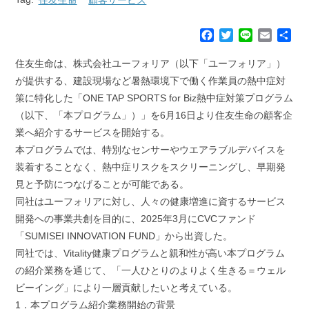
F
T
L
E
共
a
w
i
m
有
c
i
n
a
住友生命は、株式会社ユーフォリア（以下「ユーフォリア」）
e
t
e
i
が提供する、建設現場など暑熱環境下で働く作業員の熱中症対
b
t
l
策に特化した「ONE TAP SPORTS for Biz熱中症対策プログラム
o
e
（以下、「本プログラム」）」を6月16日より住友生命の顧客企
o
r
k
業へ紹介するサービスを開始する。
本プログラムでは、特別なセンサーやウエアラブルデバイスを
装着することなく、熱中症リスクをスクリーニングし、早期発
見と予防につなげることが可能である。
同社はユーフォリアに対し、人々の健康増進に資するサービス
開発への事業共創を目的に、2025年3月にCVCファンド
「SUMISEI INNOVATION FUND」から出資した。
同社では、Vitality健康プログラムと親和性が高い本プログラム
の紹介業務を通じて、「一人ひとりのよりよく生きる＝ウェル
ビーイング」により一層貢献したいと考えている。
1．本プログラム紹介業務開始の背景