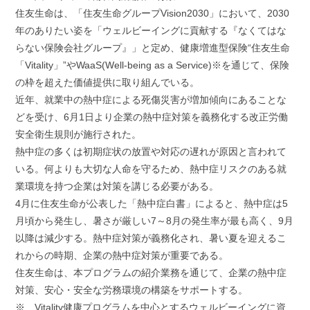
住友生命は、「住友生命グループVision2030」において、2030
年のありたい姿を「ウェルビーイングに貢献する『なくてはな
らない保険会社グループ』」と定め、健康増進型保険“住友生命
「Vitality」”やWaaS(Well-being as a Service)※を通じて、保険
の枠を超えた価値提供に取り組んでいる。
近年、就業中の熱中症による死傷災害が増加傾向にあることな
どを受け、6月1日より企業の熱中症対策を義務化する改正労働
安全衛生規則が施行された。
熱中症の多くは初期症状の放置や対応の遅れが原因と言われて
いる。何よりも大切な人命を守るため、熱中症リスクのある就
業環境を持つ企業は対策を講じる必要がある。
4月に住友生命が公表した「熱中症白書」によると、熱中症は5
月頃から発生し、暑さが厳しい7～8月の発生率が最も高く、9月
以降は減少する。熱中症対策が義務化され、暑い夏を迎えるこ
れからの時期、企業の熱中症対策が重要である。
住友生命は、本プログラムの紹介業務を通じて、企業の熱中症
対策、安心・安全な労務環境の構築をサポートする。
※ Vitality健康プログラムを中心とするウェルビーイングに資