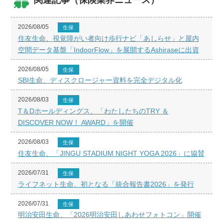
関連記事（保険業界ニュース）
2026/08/05
生保
住友生命、視覚障がい者向け歩行ナビ「あしらせ」と屋内
空間データ基盤「IndoorFlow」を展開するAshiraseに出資
2026/08/05
生保
SBI生命、ディスクロージャー資料を完全デジタル化
2026/08/03
生保
T＆Dホールディングス、「わたしたちのTRY ＆
DISCOVER NOW！ AWARD」を開催
2026/08/03
生保
住友生命、「JINGU STADIUM NIGHT YOGA 2026」に協賛
2026/07/31
生保
ライフネット生命、初となる「統合報告書2026」を発行
2026/07/31
生保
明治安田生命、「2026明治安田しあわせフォトコン」開催