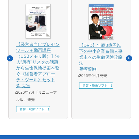
【経営者向けプレゼン
【DVD】年商3億円以
ツール＋動画講座
下の中小企業＆個人事
（USBメモリ版）】法
業主への生命保険攻略
人“所有”リスクの話題
法
から生命保険提案へ繋
篠崎啓嗣
ぐ《経営者アプロー
2026年04月発売
チ・ツール》セット
森 克宣
音響・映像ソフト
2026年7月〔リニューア
ル版〕発売
音響・映像ソフト