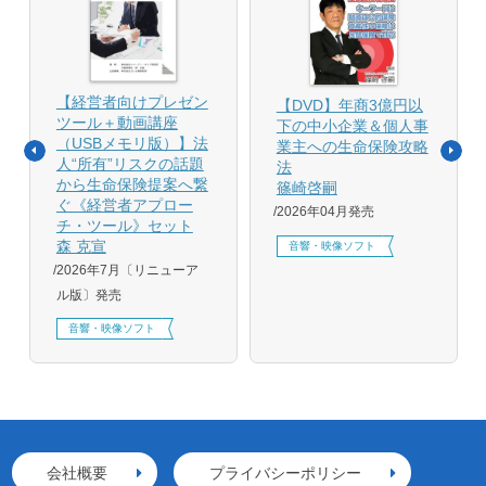
【経営者向けプレゼン
【DVD】年商3億円以
ツール＋動画講座
下の中小企業＆個人事
（USBメモリ版）】法
業主への生命保険攻略
人“所有”リスクの話題
法
から生命保険提案へ繋
篠崎啓嗣
ぐ《経営者アプロー
2026年04月発売
チ・ツール》セット
森 克宣
音響・映像ソフト
2026年7月〔リニューア
ル版〕発売
音響・映像ソフト
会社概要
プライバシーポリシー