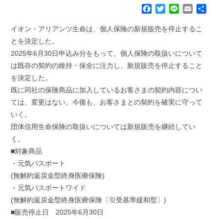
F
T
L
E
共
a
w
i
m
有
c
i
n
a
イオン・アリアンツ生命は、個人保険の新規販売を停止するこ
e
t
e
i
とを決定した。
b
t
l
2025年6月30日申込み分をもって、個人保険の取扱いについて
o
e
は既存の契約の維持・保全に注力し、新規販売を停止すること
o
r
k
を決定した。
既に同社の保険商品に加入しているお客さまの契約内容につい
ては、変更はない。今後も、お客さまとの契約を確実に守って
いく。
団体信用生命保険の取扱いについては新規販売を継続してい
く。
■対象商品
・元気パスポート
(無解約返戻金型終身医療保険)
・元気パスポートワイド
(無解約返戻金型終身医療保険〔引受基準緩和型〕)
■販売停止日 2025年6月30日