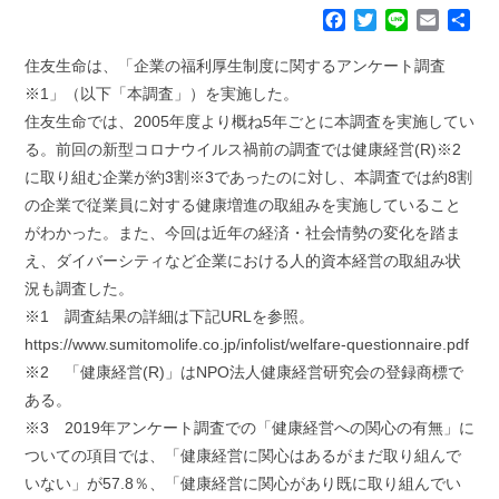
F
T
L
E
共
a
w
i
m
有
c
i
n
a
住友生命は、「企業の福利厚生制度に関するアンケート調査
e
t
e
i
※1」（以下「本調査」）を実施した。
b
t
l
住友生命では、2005年度より概ね5年ごとに本調査を実施してい
o
e
る。前回の新型コロナウイルス禍前の調査では健康経営(R)※2
o
r
k
に取り組む企業が約3割※3であったのに対し、本調査では約8割
の企業で従業員に対する健康増進の取組みを実施していること
がわかった。また、今回は近年の経済・社会情勢の変化を踏ま
え、ダイバーシティなど企業における人的資本経営の取組み状
況も調査した。
※1 調査結果の詳細は下記URLを参照。
https://www.sumitomolife.co.jp/infolist/welfare-questionnaire.pdf
※2 「健康経営(R)」はNPO法人健康経営研究会の登録商標で
ある。
※3 2019年アンケート調査での「健康経営への関心の有無」に
ついての項目では、「健康経営に関心はあるがまだ取り組んで
いない」が57.8％、「健康経営に関心があり既に取り組んでい