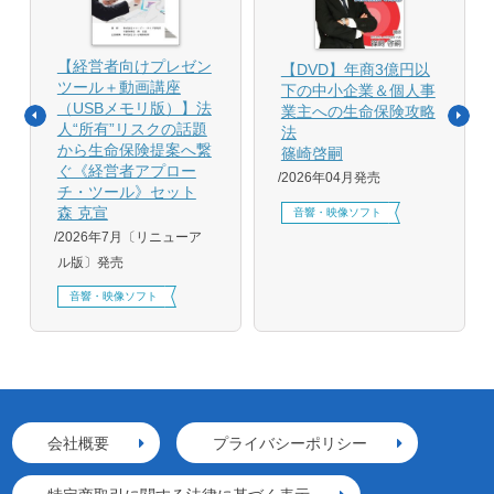
【経営者向けプレゼン
【DVD】年商3億円以
ツール＋動画講座
下の中小企業＆個人事
（USBメモリ版）】法
業主への生命保険攻略
人“所有”リスクの話題
法
から生命保険提案へ繋
篠崎啓嗣
ぐ《経営者アプロー
2026年04月発売
チ・ツール》セット
森 克宣
音響・映像ソフト
2026年7月〔リニューア
ル版〕発売
音響・映像ソフト
会社概要
プライバシーポリシー