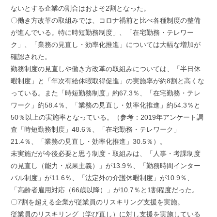
ないとする企業の割合はおよそ2割となった。
〇働き方改革の取組みでは、コロナ禍前と比べ各種制度の整備
が進んでいる。特に時短勤務制度」、「在宅勤務・テレワー
ク」、「業務の見直し・効率化推進」については大幅な増加が
確認された。
勤務制度の見直しや働き方改革の取組みについては、「半日休
暇制度」と「年次有給休暇取得促進」の実施率が約8割と高くな
っている。また「時短勤務制度」約67.3％、「在宅勤務・テレ
ワーク」約58.4％、「業務の見直し・効率化推進」約54.3％と
50％以上の実施率となっている。（参考：2019年アンケート調
査「時短勤務制度」48.6％、「在宅勤務・テレワーク」
21.4％、「業務の見直し・効率化推進」30.5％）。
未実施だが今後必要と思う制度・取組みは、「人事・考課制度
の見直し（能力・成果主義）」が13.9％、「勤務時間インター
バル制度」が11.6％、「法定外の介護休暇制度」が10.9％、
「高齢者雇用対応（66歳以降）」が10.7％と1割程度だった。
〇7割を超える企業が従業員のリスキリング支援を実施。
従業員のリスキリング（学び直し）に対し支援を実施している