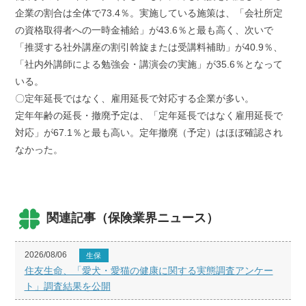
企業の割合は全体で73.4％。実施している施策は、「会社所定
の資格取得者への一時金補給」が43.6％と最も高く、次いで
「推奨する社外講座の割引斡旋または受講料補助」が40.9％、
「社内外講師による勉強会・講演会の実施」が35.6％となって
いる。
〇定年延長ではなく、雇用延長で対応する企業が多い。
定年年齢の延長・撤廃予定は、「定年延長ではなく雇用延長で
対応」が67.1％と最も高い。定年撤廃（予定）はほぼ確認され
なかった。
関連記事（保険業界ニュース）
2026/08/06
生保
住友生命、「愛犬・愛猫の健康に関する実態調査アンケー
ト」調査結果を公開