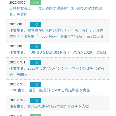
2026/08/06
損保
三井住友海上、「改正道路交通法施行3か月後の浸透度調
査」を実施
2026/08/05
生保
住友生命、視覚障がい者向け歩行ナビ「あしらせ」と屋内
空間データ基盤「IndoorFlow」を展開するAshiraseに出資
2026/08/03
生保
住友生命、「JINGU STADIUM NIGHT YOGA 2026」に協賛
2026/07/31
生保
住友生命、2025年度末ソルベンシー・マージン比率（確報
値）を開示
2026/07/30
生保
FWD生命、猛暑・酷暑日に関する意識調査を実施
2026/07/29
生保
住友生命、株式会社東邦銀行の働き方改革を支援