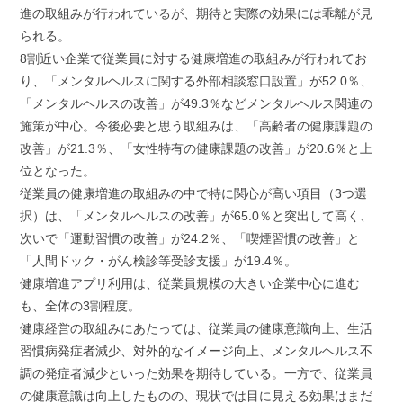
進の取組みが行われているが、期待と実際の効果には乖離が見
られる。
8割近い企業で従業員に対する健康増進の取組みが行われてお
り、「メンタルヘルスに関する外部相談窓口設置」が52.0％、
「メンタルヘルスの改善」が49.3％などメンタルヘルス関連の
施策が中心。今後必要と思う取組みは、「高齢者の健康課題の
改善」が21.3％、「女性特有の健康課題の改善」が20.6％と上
位となった。
従業員の健康増進の取組みの中で特に関心が高い項目（3つ選
択）は、「メンタルヘルスの改善」が65.0％と突出して高く、
次いで「運動習慣の改善」が24.2％、「喫煙習慣の改善」と
「人間ドック・がん検診等受診支援」が19.4％。
健康増進アプリ利用は、従業員規模の大きい企業中心に進む
も、全体の3割程度。
健康経営の取組みにあたっては、従業員の健康意識向上、生活
習慣病発症者減少、対外的なイメージ向上、メンタルヘルス不
調の発症者減少といった効果を期待している。一方で、従業員
の健康意識は向上したものの、現状では目に見える効果はまだ