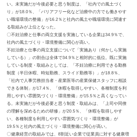
い。未実施だが今後必要と思う制度は、「社内での風土づく
り」が18.0％、「バリアフリー化など治療中の方でも働きやす
い職場環境の整備」が16.2％と社内の風土や職場環境に関連す
る取組みが上位となった。
〇不妊治療と仕事の両立支援を実施している企業は34.9％で、
社内の風土づくり・環境整備に関心が高い。
不妊治療と仕事の両立支援について「実施あり（何かしら実施
している）」の割合は全体で34.9％と相対的に低位。既に実施
している制度・取組みとしては、「不妊治療に利用できる勤務
制度（半日休暇、時短勤務、スライド勤務等）」が18.8％、
「社内で人事労務担当者・産業医等の産業保健スタッフに相談
できる体制」が17.4％、「休暇を取得しやすい、各種制度を利
用しやすい雰囲気づくり・環境整備」が15.5％と高くなってい
る。未実施だが今後必要と思う制度・取組みは、「上司や同僚
の理解を深めるための研修」が20.5％、「休暇を取得しやす
い、各種制度を利用しやすい雰囲気づくり・環境整備」が
19.5％と社内の風土づくり・環境整備に関心が高い。
〇健康経営の取組みでは、8割近い企業で従業員に対する健康増