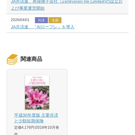
JA共済連、再保険子会社（Zenkyoren Re Limited)の設立お
よび事業運営開始
2026/04/01
共済
生損
JA共済連、『AIロープレ』を導入
関連商品
平成30年度版 主要共済
と少額短期保険
定価4,176円
2018年10月発
売