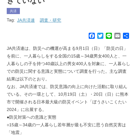
きていない
共済
Tag:
JA共済連
調査・研究
F
T
L
E
共
a
w
i
m
有
c
i
n
a
JA共済連は、防災への機運が高まる9月1日（日）「防災の日」
e
t
e
i
を前に、一人暮らしをする全国の15歳～34歳男女400人と、一
b
t
l
人暮らしの子を持つ40歳以上の男女400人を対象に、一人暮らし
o
e
での防災に関する意識と実態について調査を行った。主な調査
o
r
k
結果は以下のとおり。
なお、JA共済連では、防災意識の向上に向けた活動に取り組ん
でいる。その一環として、10月19日（土）・20日（日）に熊本
市で開催される日本最大級の防災イベント「ぼうさいこくたい
2024」に出展する。
●防災対策への意識と実態
○15歳～34歳の一人暮らし若年層が最も不安に思う自然災害は
「地震」