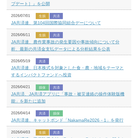
プデート］』を公開
2026/07/01
生損
共済
JA共済連、第104回国際協同組合デーについて
2026/06/11
生損
共済
JA共済連、農作業事故の発生要因や事故傾向について分
析、最新の共済金支払データによる分析結果を公表
2026/05/19
共済
JA共済連、日本株式を対象とした食・農・地域をテーマと
するインパクトファンドへ投資
2026/04/21
損保
共済
JA共済、JA共済アプリに「事故・被災連絡の操作体験版機
能」を新たに追加
2026/04/14
共済
損保
JA共済連、キャットボンド「NakamaRe2026－1」を発行
2026/04/03
生損
共済