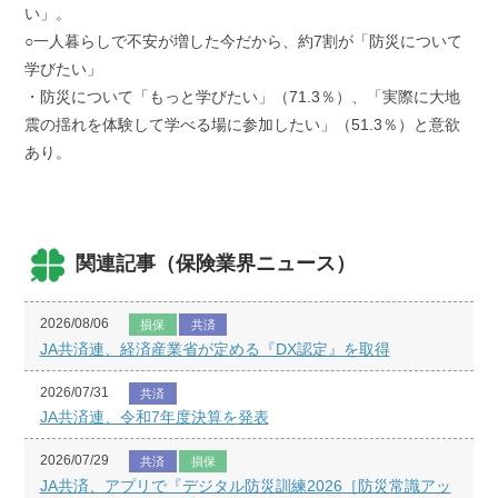
い」。
○一人暮らしで不安が増した今だから、約7割が「防災について
学びたい」
・防災について「もっと学びたい」（71.3％）、「実際に大地
震の揺れを体験して学べる場に参加したい」（51.3％）と意欲
あり。
関連記事（保険業界ニュース）
2026/08/06
損保
共済
JA共済連、経済産業省が定める『DX認定』を取得
2026/07/31
共済
JA共済連、令和7年度決算を発表
2026/07/29
共済
損保
JA共済、アプリで『デジタル防災訓練2026［防災常識アッ