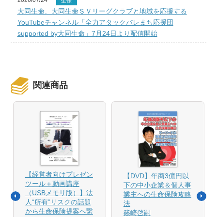
生保
大同生命、大同生命ＳＶリーグクラブと地域を応援する
YouTubeチャンネル「全力アタックバレまち応援団
supported by大同生命」7月24日より配信開始
関連商品
【経営者向けプレゼン
【DVD】年商3億円以
ツール＋動画講座
下の中小企業＆個人事
（USBメモリ版）】法
業主への生命保険攻略
人“所有”リスクの話題
法
から生命保険提案へ繋
篠崎啓嗣