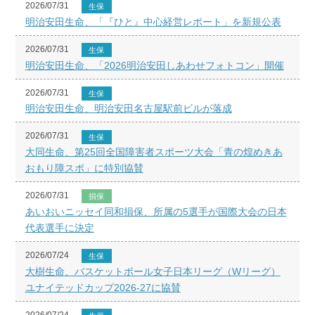
2026/07/31
生保
明治安田生命、「『ひと』中心経営レポート」を新規公表
2026/07/31
生保
明治安田生命、「2026明治安田しあわせフォトコン」開催
2026/07/31
生保
明治安田生命、明治安田名古屋駅前ビルが落成
2026/07/31
生保
大同生命、第25回全国障害者スポーツ大会「青の煌めきあ
おもり障スポ」に特別協賛
2026/07/31
損保
あいおいニッセイ同和損保、所属の5選手が国際大会の日本
代表選手に決定
2026/07/24
生保
大樹生命、バスケットボール女子日本リーグ（Wリーグ）
ユナイテッドカップ2026-27に協賛
2026/07/24