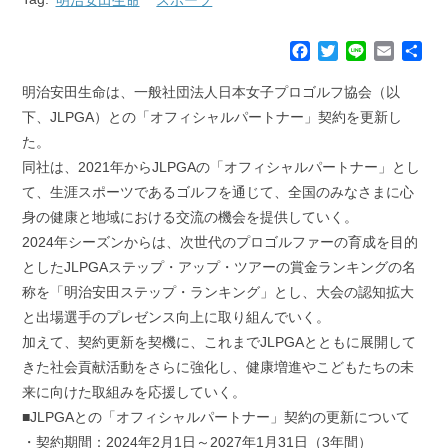
F
T
L
E
共
a
w
i
m
有
c
i
n
a
明治安田生命は、一般社団法人日本女子プロゴルフ協会（以
e
t
e
i
下、JLPGA）との「オフィシャルパートナー」契約を更新し
b
t
l
た。
o
e
同社は、2021年からJLPGAの「オフィシャルパートナー」とし
o
r
k
て、生涯スポーツであるゴルフを通じて、全国のみなさまに心
身の健康と地域における交流の機会を提供していく。
2024年シーズンからは、次世代のプロゴルファーの育成を目的
としたJLPGAステップ・アップ・ツアーの賞金ランキングの名
称を「明治安田ステップ・ランキング」とし、大会の認知拡大
と出場選手のプレゼンス向上に取り組んでいく。
加えて、契約更新を契機に、これまでJLPGAとともに展開して
きた社会貢献活動をさらに強化し、健康増進やこどもたちの未
来に向けた取組みを応援していく。
■JLPGAとの「オフィシャルパートナー」契約の更新について
・契約期間：2024年2月1日～2027年1月31日（3年間）