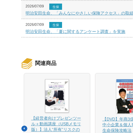
2026/07/09
生保
明治安田生命、「みんなにやさしい保険アクセス」の取組みが「Insu
2026/07/09
生保
明治安田生命、「夏に関するアンケート調査」を実施
関連商品
【経営者向けプレゼンツー
相続と
【DVD】年商3
ル＋動画講座（USBメモリ
中小企業＆個人
版）】法人“所有”リスクの
生命保険攻略法