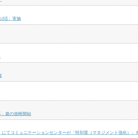
のJ活」実施
表
催
幕」篇の放映開始
度」にてコミュニケーションセンターが「特別賞（マネジメント強化）」