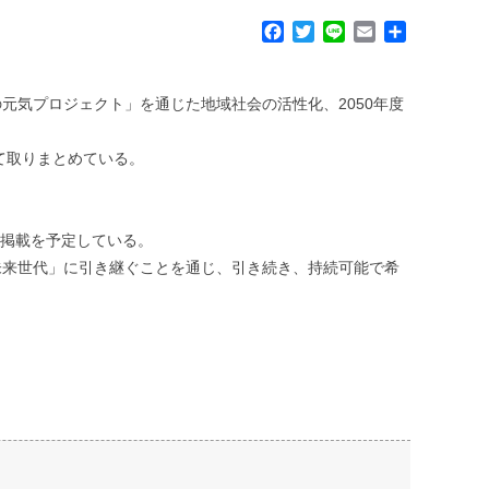
F
T
L
E
共
a
w
i
m
有
c
i
n
a
e
t
e
i
気プロジェクト」を通じた地域社会の活性化、2050年度
b
t
l
。
o
e
て取りまとめている。
o
r
k
の掲載を予定している。
未来世代」に引き継ぐことを通じ、引き続き、持続可能で希