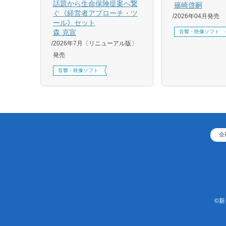
話題から生命保険提案へ繋
篠崎啓嗣
4月増刷、
ぐ《経営者アプローチ・ツ
2026年04月発売
刷、
ール》セット
刷、
森 克宣
音響・映像ソフト
2026年7月〔リニューアル版〕
発売
音響・映像ソフト
会
©新日