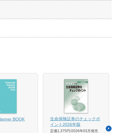
【US
生命保険証券のチェックポ
Planner BOOK
似体
イント2026年版
活用イ
定価1,375円
2026年03月発売