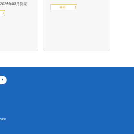
森 克
2026年03月発売
書籍
定価14
デジ
ved.