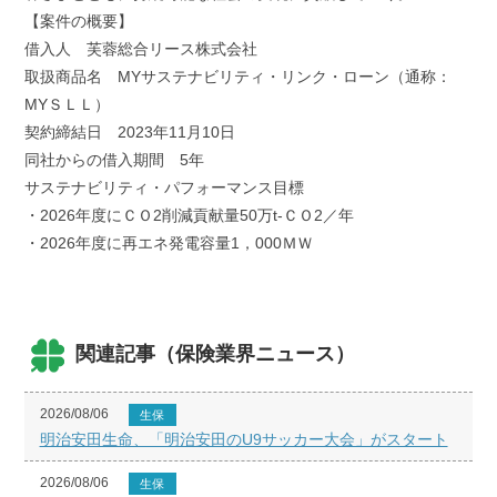
【案件の概要】
借入人 芙蓉総合リース株式会社
取扱商品名 MYサステナビリティ・リンク・ローン（通称：
MYＳＬＬ）
契約締結日 2023年11月10日
同社からの借入期間 5年
サステナビリティ・パフォーマンス目標
・2026年度にＣＯ2削減貢献量50万t‐ＣＯ2／年
・2026年度に再エネ発電容量1，000ＭＷ
関連記事（保険業界ニュース）
2026/08/06
生保
明治安田生命、「明治安田のU9サッカー大会」がスタート
2026/08/06
生保