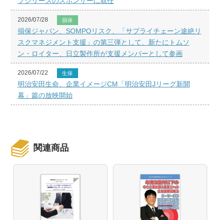
プシリーズのスポンサーに就任
2026/07/28
損保
損保ジャパン、SOMPOリスク、「サプライチェーン途絶リ
スクマネジメント支援」の第三弾として、新たにトムソ
ン・ロイター、日立製作所が支援メンバーとして参画
2026/07/22
生保
明治安田生命、企業イメージCM「明治安田Jリーグ新開
幕」篇の放映開始
関連商品