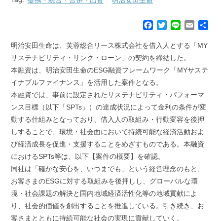
F
T
L
E
共
a
w
i
m
有
c
i
n
a
明治安田生命は、芙蓉総合リース株式会社を借入人とする「MY
e
t
e
i
サステナビリティ・リンク・ローン」の契約を締結した。
b
t
l
本融資は、明治安田生命のESG融資フレームワーク「MYサステ
o
e
イナブルファイナンス」を活用した案件となる。
o
r
k
本融資では、事前に設定されたサステナビリティ・パフォーマ
ンス目標（以下「SPTs」）の達成状況によって金利の条件が変
動する仕組みとなっており、借入人の取組み・行動変容を後押
しすることで、環境・社会面において持続可能な経済活動およ
び経済成長を促進・支援することをめざすものである。本融資
におけるSPTs等は、以下【案件の概要】を確認。
同社は「確かな安心を、いつまでも」という経営理念のもと、
お客さまのESGに対する取組みを後押しし、グローバルな環
境・社会課題の解決と国内地域経済活性化等の地域貢献によ
り、社会的価値を創出することを推進している。引き続き、お
客さまとともに持続可能な社会の実現に貢献していく。