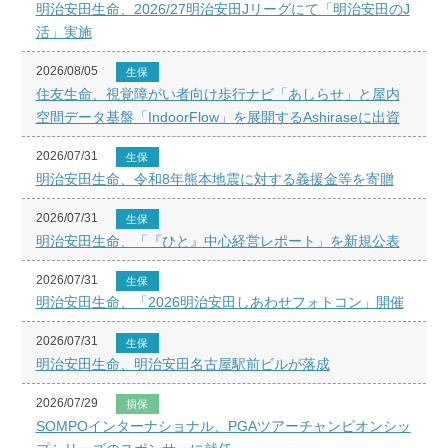
明治安田生命、2026/27明治安田Jリーグにて「明治安田のJ
活」実施
2026/08/05
生保
住友生命、視覚障がい者向け歩行ナビ「あしらせ」と屋内
空間データ基盤「IndoorFlow」を展開するAshiraseに出資
2026/07/31
生保
明治安田生命、令和8年熊本地震に対する義援金等を寄贈
2026/07/31
生保
明治安田生命、「『ひと』中心経営レポート」を新規公表
2026/07/31
生保
明治安田生命、「2026明治安田しあわせフォトコン」開催
2026/07/31
生保
明治安田生命、明治安田名古屋駅前ビルが落成
2026/07/29
損保
SOMPOインターナショナル、PGAツアーチャンピオンシッ