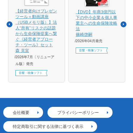
【経営者向けプレゼン
【DVD】年商3億円以
ツール＋動画講座
下の中小企業＆個人事
（USBメモリ版）】法
業主への生命保険攻略
人“所有”リスクの話題
法
から生命保険提案へ繋
篠崎啓嗣
ぐ《経営者アプロー
2026年04月発売
チ・ツール》セット
森 克宣
音響・映像ソフト
2026年7月〔リニューア
ル版〕発売
音響・映像ソフト
会社概要
プライバシーポリシー
特定商取引に関する法律に基づく表示