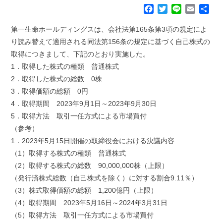
F
T
L
E
共
a
w
i
m
有
c
i
n
a
第一生命ホールディングスは、会社法第165条第3項の規定によ
e
t
e
i
り読み替えて適用される同法第156条の規定に基づく自己株式の
b
t
l
取得につきまして、下記のとおり実施した。
o
e
1．取得した株式の種類 普通株式
o
r
k
2．取得した株式の総数 0株
3．取得価額の総額 0円
4．取得期間 2023年9月1日～2023年9月30日
5．取得方法 取引一任方式による市場買付
（参考）
1．2023年5月15日開催の取締役会における決議内容
（1）取得する株式の種類 普通株式
（2）取得する株式の総数 90,000,000株（上限）
（発行済株式総数（自己株式を除く）に対する割合9.11％）
（3）株式取得価額の総額 1,200億円（上限）
（4）取得期間 2023年5月16日～2024年3月31日
（5）取得方法 取引一任方式による市場買付