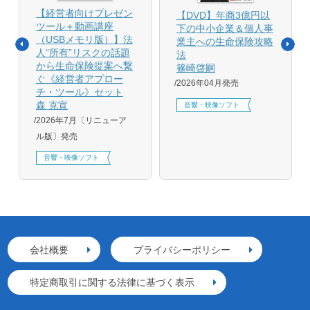
【経営者向けプレゼン
【DVD】年商3億円以
ツール＋動画講座
下の中小企業＆個人事
（USBメモリ版）】法
業主への生命保険攻略
人“所有”リスクの話題
法
から生命保険提案へ繋
篠崎啓嗣
ぐ《経営者アプロー
2026年04月発売
チ・ツール》セット
森 克宣
音響・映像ソフト
2026年7月〔リニューア
ル版〕発売
音響・映像ソフト
会社概要
プライバシーポリシー
特定商取引に関する法律に基づく表示