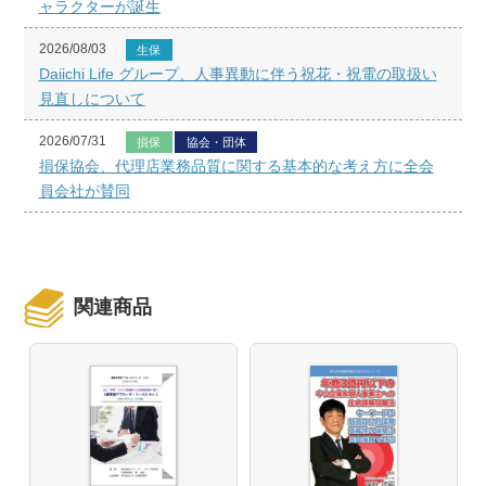
ャラクターが誕生
2026/08/03
生保
Daiichi Life グループ、人事異動に伴う祝花・祝電の取扱い
見直しについて
2026/07/31
損保
協会・団体
損保協会、代理店業務品質に関する基本的な考え方に全会
員会社が賛同
関連商品