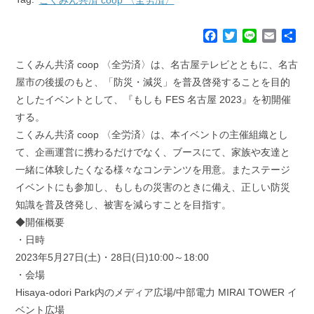
F
T
L
E
共
a
w
i
m
有
c
i
n
a
こくみん共済 coop 〈全労済〉は、名古屋テレビとともに、名古
e
t
e
i
屋市の後援のもと、「防災・減災」を普及啓発することを目的
b
t
l
としたイベントとして、『もしも FES 名古屋 2023』を初開催
o
e
する。
o
r
k
こくみん共済 coop 〈全労済〉は、本イベントの主催組織とし
て、企画運営に携わるだけでなく、ブースにて、家族や友達と
一緒に体験したくなる様々なコンテンツを用意。またステージ
イベントにも参加し、もしもの災害のときに備え、正しい防災
知識を普及啓発し、被害を減らすことを目指す。
◆開催概要
・日時
2023年5月27日(土)・28日(日)10:00～18:00
・会場
Hisaya-odori Park内のメディア広場/中部電力 MIRAI TOWER イ
ベント広場