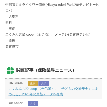
中部電力ミライタワー南側(Hisaya-odori Park内)/テレビトーヒ
ロバ
・入場料
無料
・主催
こくみん共済 coop 〈全労済〉、メ～テレ(名古屋テレビ)
・後援
名古屋市
関連記事（保険業界ニュース）
2025/04/02
生損
共済
こくみん共済 coop 〈全労済〉、「子どもの交通安全」にま
つわる、2025年の最新データを発表
2023/03/30
共済