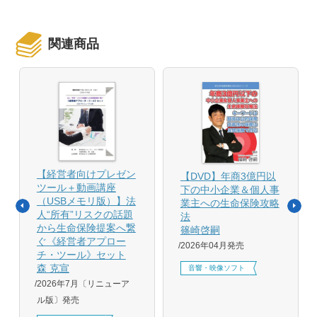
関連商品
【経営者向けプレゼン
【DVD】年商3億円以
ツール＋動画講座
下の中小企業＆個人事
（USBメモリ版）】法
業主への生命保険攻略
人“所有”リスクの話題
法
から生命保険提案へ繋
篠崎啓嗣
ぐ《経営者アプロー
2026年04月発売
チ・ツール》セット
森 克宣
音響・映像ソフト
2026年7月〔リニューア
ル版〕発売