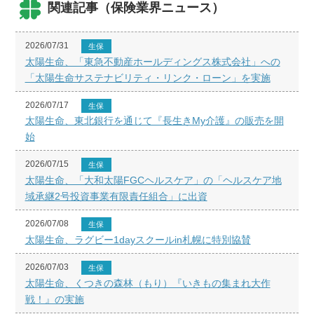
関連記事（保険業界ニュース）
2026/07/31
生保
太陽生命、「東急不動産ホールディングス株式会社」への
「太陽生命サステナビリティ・リンク・ローン」を実施
2026/07/17
生保
太陽生命、東北銀行を通じて『長生きMy介護』の販売を開
始
2026/07/15
生保
太陽生命、「大和太陽FGCヘルスケア」の「ヘルスケア地
域承継2号投資事業有限責任組合」に出資
2026/07/08
生保
太陽生命、ラグビー1dayスクールin札幌に特別協賛
2026/07/03
生保
太陽生命、くつきの森林（もり）『いきもの集まれ大作
戦！』の実施