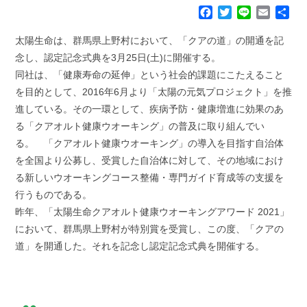
F
T
L
E
共
a
w
i
m
有
c
i
n
a
太陽生命は、群馬県上野村において、「クアの道」の開通を記
e
t
e
i
念し、認定記念式典を3月25日(土)に開催する。
b
t
l
同社は、「健康寿命の延伸」という社会的課題にこたえること
o
e
を目的として、2016年6月より「太陽の元気プロジェクト」を推
o
r
k
進している。その一環として、疾病予防・健康増進に効果のあ
る「クアオルト健康ウオーキング」の普及に取り組んでい
る。 「クアオルト健康ウオーキング」の導入を目指す自治体
を全国より公募し、受賞した自治体に対して、その地域におけ
る新しいウオーキングコース整備・専門ガイド育成等の支援を
行うものである。
昨年、「太陽生命クアオルト健康ウオーキングアワード 2021」
において、群馬県上野村が特別賞を受賞し、この度、「クアの
道」を開通した。それを記念し認定記念式典を開催する。