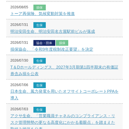
2026/08/05
損保
トーア再保険、気候変動対策を推進
2026/07/31
生保
明治安田生命、明治安田名古屋駅前ビルが落成
2026/07/31
協会・団体
損保
損保協会、「令和9年度税制改正要望」を決定
2026/07/30
生保
T＆Dホールディングス、2027年3月期第1四半期末の有価証
券含み損を公表
2026/07/06
生保
日本生命、風力発電を用いたオフサイトコーポレートPPAを
導入
2026/07/03
生保
アクサ生命、「営業職員チャネルのコンプライアンス・リ
スク管理態勢の更なる高度化にかかる着眼点」を踏まえた