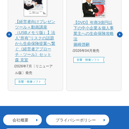
【経営者向けプレゼン
【DVD】年商3億円以
ツール＋動画講座
下の中小企業＆個人事
（USBメモリ版）】法
業主への生命保険攻略
人“所有”リスクの話題
法
から生命保険提案へ繋
篠崎啓嗣
ぐ《経営者アプロー
2026年04月発売
チ・ツール》セット
森 克宣
音響・映像ソフト
2026年7月〔リニューア
ル版〕発売
音響・映像ソフト
会社概要
プライバシーポリシー