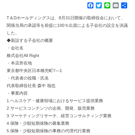
F
T
L
E
共
a
w
i
m
有
c
i
n
a
T＆Dホールディングスは、8月31日開催の取締役会において、
e
t
e
i
関係当局の承認等を前提に100％出資による子会社の設立を決議
b
t
l
した。
o
e
◆新設する子会社の概要
o
r
k
・会社名
株式会社All Right
・本店所在地
東京都中央区日本橋兜町7―1
・代表者の役職・氏名
代表取締役社長 森中 哉也
・事業内容
1.ヘルスケア・健康領域におけるサービス提供業務
2.サービスコンテンツの企画、開発、販売業務
3.マーケティングリサーチ、経営コンサルティング業務
4.保険・少額短期保険の募集業務
5.保険・少額短期保険の事務の代理代行業務