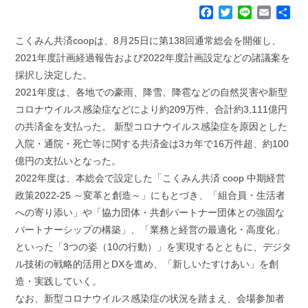
F
T
L
E
共
a
w
i
m
有
c
i
n
a
こくみん共済coopは、8月25日に第138回通常総会を開催し、
e
t
e
i
2021年度計画経過報告および2022年度計画設定などの諸議案を
b
t
l
採択し決定した。
o
e
2021年度は、各地での豪雨、降雪、降雹などの自然災害や新型
o
r
k
コロナウイルス感染症などにより約209万件、合計約3,111億円
の共済金を支払った。 新型コロナウイルス感染症を原因とした
入院・通院・死亡等に関する共済金は3カ年で16万件超、約100
億円の支払いとなった。
2022年度は、本総会で設定した「こくみん共済 coop 中期経営
政策2022-25 ～変革と創造～」にもとづき、「組合員・生活者
への寄り添い」や「協力団体・共創パートナー団体との強固な
パートナーシップの構築」、「業務と経営の最適化・高度化」
といった「3つの姿（10の行動）」を実現するとともに、デジタ
ル技術の戦略的活用とDXを進め、「新しいたすけあい」を創
造・実践していく。
なお、新型コロナウイルス感染症の状況を踏まえ、会場参加者