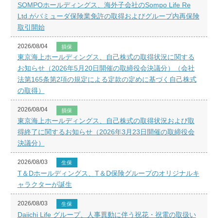
SOMPOホールディングス、海外子会社のSompo Life Re
Ltd.がバミューダ保険業免許の取得およびグループ内再保険
取引開始
2026/08/04
損保
東京海上ホールディングス、自己株式の取得状況に関する
お知らせ（2026年5月20日開催の取締役会決議分）（会社
法第165条第2項の規定による定款の定めに基づく自己株式
の取得）
2026/08/04
損保
東京海上ホールディングス、自己株式の取得状況および取
得終了に関するお知らせ（2026年3月23日開催の取締役会
決議分）
2026/08/03
生保
T＆Dホールディングス、T＆D保険グループのオリジナルキ
ャラクターが誕生
2026/08/03
生保
Daiichi Life グループ、人事異動に伴う祝花・祝電の取扱い