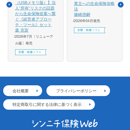
（USBメモリ版）】法
業主への生命保険攻略
人“所有”リスクの話題
法
から生命保険提案へ繋
篠崎啓嗣
ぐ《経営者アプロー
2026年04月発売
チ・ツール》セット
森 克宣
音響・映像ソフト
2026年7月〔リニューア
ル版〕発売
音響・映像ソフト
会社概要
プライバシーポリシー
特定商取引に関する法律に基づく表示