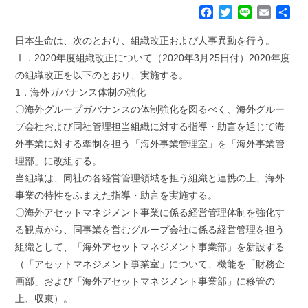
F
T
L
E
共
a
w
i
m
有
c
i
n
a
日本生命は、次のとおり、組織改正および人事異動を行う。
e
t
e
i
Ⅰ．2020年度組織改正について（2020年3月25日付）2020年度
b
t
l
の組織改正を以下のとおり、実施する。
o
e
1．海外ガバナンス体制の強化
o
r
k
〇海外グループガバナンスの体制強化を図るべく、海外グルー
プ会社および同社管理担当組織に対する指導・助言を通じて海
外事業に対する牽制を担う「海外事業管理室」を「海外事業管
理部」に改組する。
当組織は、同社の各経営管理領域を担う組織と連携の上、海外
事業の特性をふまえた指導・助言を実施する。
〇海外アセットマネジメント事業に係る経営管理体制を強化す
る観点から、同事業を営むグループ会社に係る経営管理を担う
組織として、「海外アセットマネジメント事業部」を新設する
（「アセットマネジメント事業室」について、機能を「財務企
画部」および「海外アセットマネジメント事業部」に移管の
上、収束）。