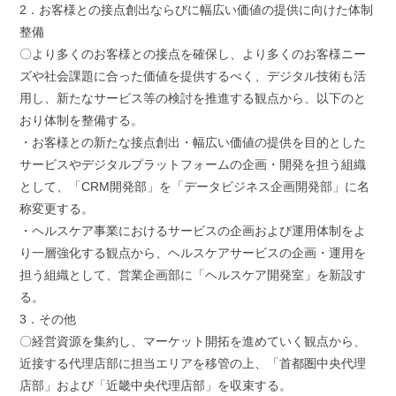
2．お客様との接点創出ならびに幅広い価値の提供に向けた体制
整備
〇より多くのお客様との接点を確保し、より多くのお客様ニー
ズや社会課題に合った価値を提供するべく、デジタル技術も活
用し、新たなサービス等の検討を推進する観点から、以下のと
おり体制を整備する。
・お客様との新たな接点創出・幅広い価値の提供を目的とした
サービスやデジタルプラットフォームの企画・開発を担う組織
として、「CRM開発部」を「データビジネス企画開発部」に名
称変更する。
・ヘルスケア事業におけるサービスの企画および運用体制をよ
り一層強化する観点から、ヘルスケアサービスの企画・運用を
担う組織として、営業企画部に「ヘルスケア開発室」を新設す
る。
3．その他
〇経営資源を集約し、マーケット開拓を進めていく観点から、
近接する代理店部に担当エリアを移管の上、「首都圏中央代理
店部」および「近畿中央代理店部」を収束する。