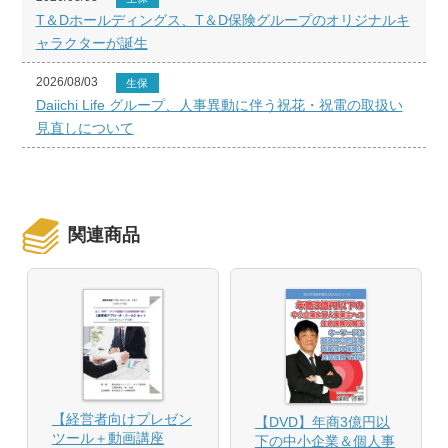
T＆Dホールディングス、T＆D保険グループのオリジナルキ
ャラクターが誕生
2026/08/03
生保
Daiichi Life グループ、人事異動に伴う祝花・祝電の取扱い
見直しについて
関連商品
【経営者向けプレゼン
【DVD】年商3億円以
ツール＋動画講座
下の中小企業＆個人事