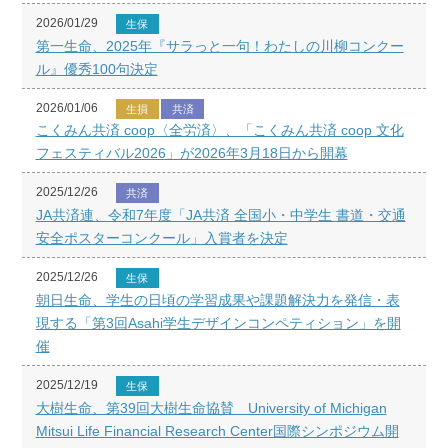
2026/01/29
生保
第一生命、2025年『サラっと一句！わたしの川柳コンクー
ル』優秀100句決定
2026/01/06
生損
共済
こくみん共済 coop〈全労済〉、「こくみん共済 coop 文化
フェスティバル2026」が2026年3月18日から開幕
2025/12/26
共済
JA共済連、令和7年度「JA共済 全国小・中学生 書道・交通
安全ポスターコンクール」入賞者を決定
2025/12/26
生保
朝日生命、学生の日頃の学習成果や課題解決力を発信・表
現する「第3回Asahi学生デザインコンペティション」を開
催
2025/12/19
生保
大樹生命、第39回大樹生命協賛 University of Michigan
Mitsui Life Financial Research Center国際シンポジウム開