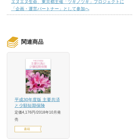
エヌエヌ生命、東京都主催「ツギノツギ」プロジェクトに
「企画・運営パートナー」として参加へ
関連商品
平成30年度版 主要共済
と少額短期保険
定価4,176円
2018年10月発
売
書籍