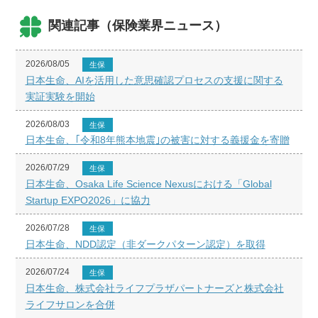
関連記事（保険業界ニュース）
2026/08/05
生保
日本生命、AIを活用した意思確認プロセスの支援に関する
実証実験を開始
2026/08/03
生保
日本生命、｢令和8年熊本地震｣の被害に対する義援金を寄贈
2026/07/29
生保
日本生命、Osaka Life Science Nexusにおける「Global
Startup EXPO2026」に協力
2026/07/28
生保
日本生命、NDD認定（非ダークパターン認定）を取得
2026/07/24
生保
日本生命、株式会社ライフプラザパートナーズと株式会社
ライフサロンを合併