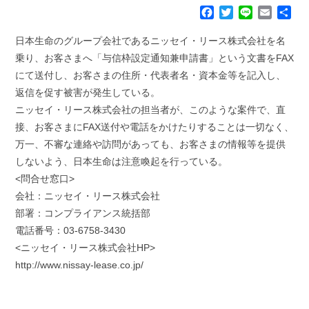
F
T
L
E
共
a
w
i
m
有
c
i
n
a
日本生命のグループ会社であるニッセイ・リース株式会社を名
e
t
e
i
乗り、お客さまへ「与信枠設定通知兼申請書」という文書をFAX
b
t
l
にて送付し、お客さまの住所・代表者名・資本金等を記入し、
o
e
返信を促す被害が発生している。
o
r
k
ニッセイ・リース株式会社の担当者が、このような案件で、直
接、お客さまにFAX送付や電話をかけたりすることは一切なく、
万一、不審な連絡や訪問があっても、お客さまの情報等を提供
しないよう、日本生命は注意喚起を行っている。
<問合せ窓口>
会社：ニッセイ・リース株式会社
部署：コンプライアンス統括部
電話番号：03-6758-3430
<ニッセイ・リース株式会社HP>
http://www.nissay-lease.co.jp/