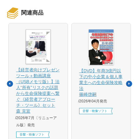
関連商品
【経営者向けプレゼン
【DVD】年商3億円以
ツール＋動画講座
下の中小企業＆個人事
（USBメモリ版）】法
業主への生命保険攻略
人“所有”リスクの話題
法
から生命保険提案へ繋
篠崎啓嗣
ぐ《経営者アプロー
2026年04月発売
チ・ツール》セット
森 克宣
音響・映像ソフト
2026年7月〔リニューア
ル版〕発売
音響・映像ソフト