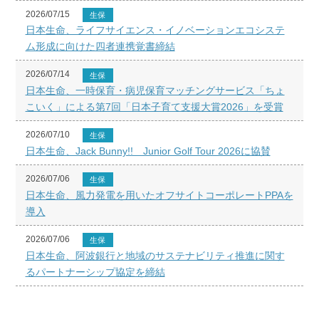
2026/07/15
生保
日本生命、ライフサイエンス・イノベーションエコシステ
ム形成に向けた四者連携覚書締結
2026/07/14
生保
日本生命、一時保育・病児保育マッチングサービス「ちょ
こいく」による第7回「日本子育て支援大賞2026」を受賞
2026/07/10
生保
日本生命、Jack Bunny!! Junior Golf Tour 2026に協賛
2026/07/06
生保
日本生命、風力発電を用いたオフサイトコーポレートPPAを
導入
2026/07/06
生保
日本生命、阿波銀行と地域のサステナビリティ推進に関す
るパートナーシップ協定を締結