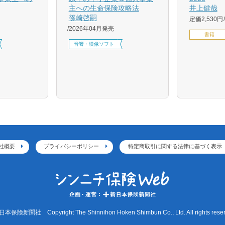
主への生命保険攻略法
井上健哉
篠崎啓嗣
定価2,530円
2026年04月発売
書籍
音響・映像ソフト
社概要
プライバシーポリシー
特定商取引に関する法律に基づく表示
本保険新聞社 Copyright The Shinnihon Hoken Shimbun Co., Ltd. All rights reser