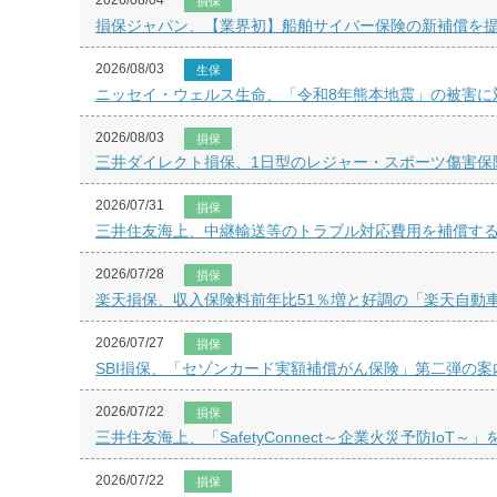
2026/08/04
損保
損保ジャパン、【業界初】船舶サイバー保険の新補償を
2026/08/03
生保
ニッセイ・ウェルス生命、「令和8年熊本地震」の被害に
2026/08/03
損保
三井ダイレクト損保、1日型のレジャー・スポーツ傷害保
2026/07/31
損保
三井住友海上、中継輸送等のトラブル対応費用を補償す
2026/07/28
損保
楽天損保、収入保険料前年比51％増と好調の「楽天自動
2026/07/27
損保
SBI損保、「セゾンカード実額補償がん保険」第二弾の案
2026/07/22
損保
三井住友海上、「SafetyConnect～企業火災予防IoT～
2026/07/22
損保