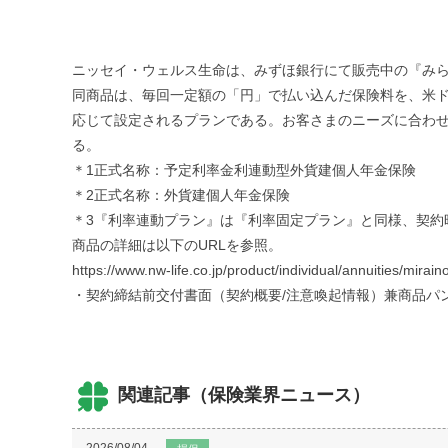
ニッセイ・ウェルス生命は、みずほ銀行にて販売中の『みらい
同商品は、毎回一定額の「円」で払い込んだ保険料を、米ド
応じて設定されるプランである。お客さまのニーズに合わせ
る。
＊1正式名称：予定利率金利連動型外貨建個人年金保険
＊2正式名称：外貨建個人年金保険
＊3『利率連動プラン』は『利率固定プラン』と同様、契約
商品の詳細は以下のURLを参照。
https://www.nw-life.co.jp/product/individual/annuities/mirai
・契約締結前交付書面（契約概要/注意喚起情報）兼商品パ
関連記事（保険業界ニュース）