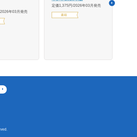
活用イ
定価1,375円
2026年03月発売
森 克
2026年03月発売
書籍
定価14
デジ
ved.