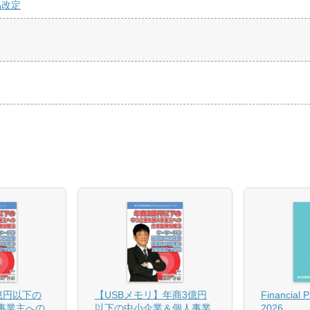
品改定
億円以下の
【USBメモリ】年商3億円
Financial 
事業主への
以下の中小企業＆個人事業
2026