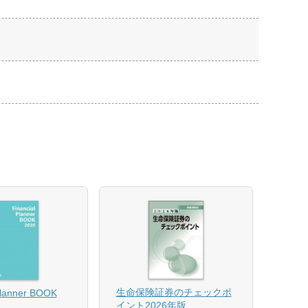
【US
生命保険証券のチェックポ
Planner BOOK
似体
イント2026年版