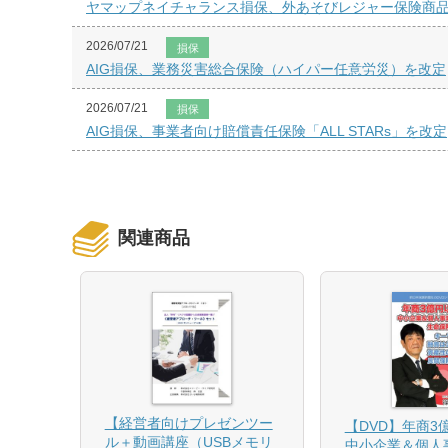
ヤマップネイチャランス損保、外あそびレジャー保険商
2026/07/21
損保
AIG損保、業務災害総合保険（ハイパー任意労災）を改定
2026/07/21
損保
AIG損保、事業者向け賠償責任保険「ALL STARs」を改定
関連商品
【経営者向けプレゼンツー
相続と
【DVD】年商3
ル＋動画講座（USBメモリ
中小企業＆個人