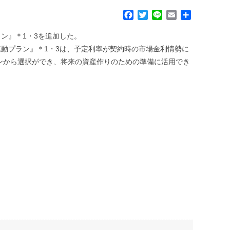
F
T
L
E
共
a
w
i
m
有
c
i
n
a
ン』＊1・3を追加した。
e
t
e
i
動プラン』＊1・3は、予定利率が契約時の市場金利情勢に
b
t
l
ンから選択ができ、将来の資産作りのための準備に活用でき
o
e
o
r
k