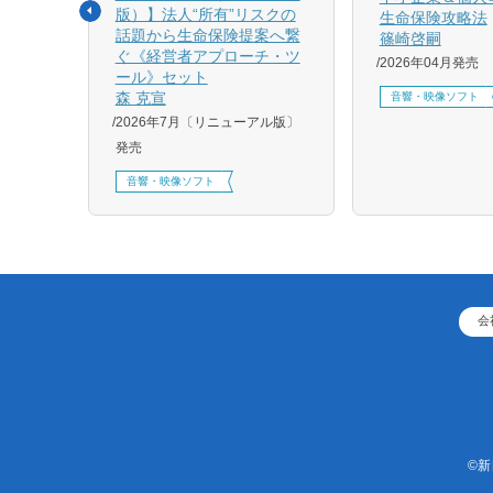
版）】法人“所有”リスクの
生命保険攻略法
話題から生命保険提案へ繋
篠崎啓嗣
4月増刷、
ぐ《経営者アプローチ・ツ
2026年04月発売
刷、
ール》セット
刷、
森 克宣
音響・映像ソフト
2026年7月〔リニューアル版〕
発売
音響・映像ソフト
会
©新日