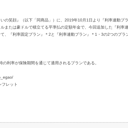
の笑顔』（以下「同商品」）に、2019年10月1日より『利率連動プラ
ルまたは豪ドルで積立てる平準払の定額年金で、今回追加した『利率連
て、『利率固定プラン』＊2と『利率連動プラン』＊1・3の2つのプラ
時の利率が保険期間を通じて適用されるプランである。
no_egao/
ンフレット