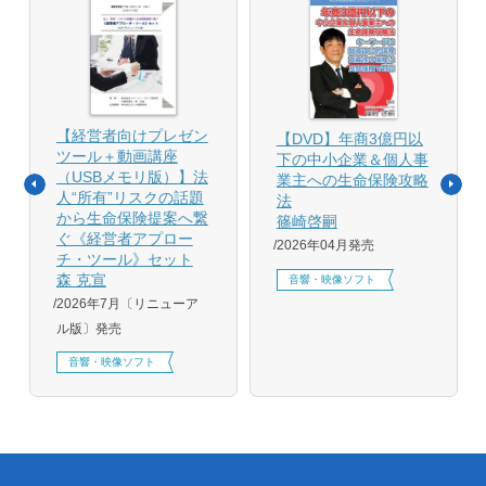
【経営者向けプレゼン
【DVD】年商3億円以
ツール＋動画講座
下の中小企業＆個人事
（USBメモリ版）】法
業主への生命保険攻略
人“所有”リスクの話題
法
から生命保険提案へ繋
篠崎啓嗣
ぐ《経営者アプロー
2026年04月発売
チ・ツール》セット
森 克宣
音響・映像ソフト
2026年7月〔リニューア
ル版〕発売
音響・映像ソフト