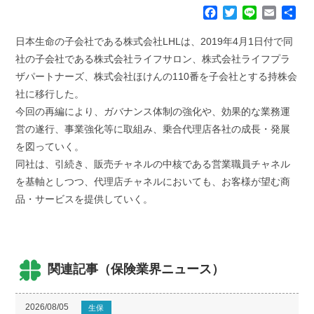
F
T
L
E
共
a
w
i
m
有
c
i
n
a
日本生命の子会社である株式会社LHLは、2019年4月1日付で同
e
t
e
i
社の子会社である株式会社ライフサロン、株式会社ライフプラ
b
t
l
ザパートナーズ、株式会社ほけんの110番を子会社とする持株会
o
e
社に移行した。
o
r
k
今回の再編により、ガバナンス体制の強化や、効果的な業務運
営の遂行、事業強化等に取組み、乗合代理店各社の成長・発展
を図っていく。
同社は、引続き、販売チャネルの中核である営業職員チャネル
を基軸としつつ、代理店チャネルにおいても、お客様が望む商
品・サービスを提供していく。
関連記事（保険業界ニュース）
2026/08/05
生保