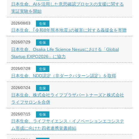
日本生命、AIを活用した意思確認プロセスの支援に関する
実証実験を開始
2026/08/03
生保
日本生命、｢令和8年熊本地震｣の被害に対する義援金を寄贈
2026/07/29
生保
日本生命、Osaka Life Science Nexusにおける「Global
Startup EXPO2026」に協力
2026/07/28
生保
日本生命、NDD認定（非ダークパターン認定）を取得
2026/07/24
生保
日本生命、株式会社ライフプラザパートナーズと株式会社
ライフサロンを合併
2026/07/15
生保
日本生命、ライフサイエンス・イノベーションエコシステ
ム形成に向けた四者連携覚書締結