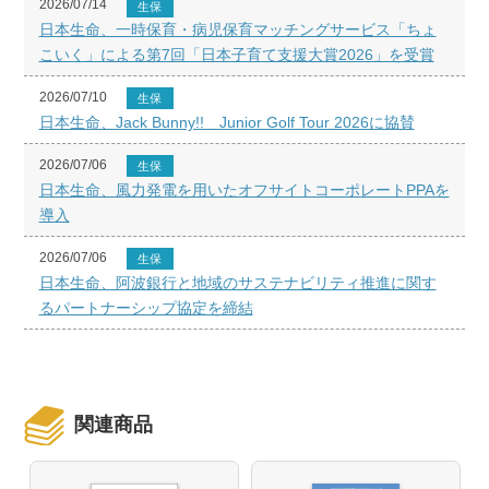
2026/07/14
生保
日本生命、一時保育・病児保育マッチングサービス「ちょ
こいく」による第7回「日本子育て支援大賞2026」を受賞
2026/07/10
生保
日本生命、Jack Bunny!! Junior Golf Tour 2026に協賛
2026/07/06
生保
日本生命、風力発電を用いたオフサイトコーポレートPPAを
導入
2026/07/06
生保
日本生命、阿波銀行と地域のサステナビリティ推進に関す
るパートナーシップ協定を締結
関連商品