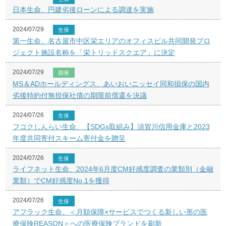
日本生命、円建劣後ローンによる調達を実施
2024/07/29
生保
第一生命、名古屋市中区栄エリアのオフィスビル共同開発プロ
ジェクト施設名称を「栄トリッドスクエア」に決定
2024/07/29
損保
MS＆ADホールディングス、あいおいニッセイ同和損保の国内
劣後特約付無担保社債の期限前償還を決議
2024/07/26
生保
フコクしんらい生命、【SDGs取組み】須賀川信用金庫と2023
年度共同寄付スキーム寄付金を贈呈
2024/07/26
生保
ライフネット生命、2024年6月度CM好感度調査の業類別（金融
業類）でCM好感度No.1を獲得
2024/07/26
生保
アフラック生命、＜月額保障×サービスでつくる新しい形の医
療保険REASON＞への医療保険ブランドを刷新