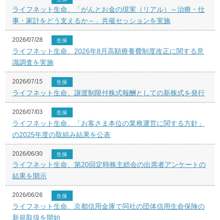
ライフネット生命、「がんとお金の現実（リアル）～治療・仕
事・家計をどう支えるか～」共催セッションを実施
2026/07/28
生保
ライフネット生命、2026年8月高額療養費制度改正に関する意
識調査を実施
2026/07/15
生保
ライフネット生命、譲渡制限付株式報酬としての新株式を発行
2026/07/03
生保
ライフネット生命、「お客さま本位の業務運営に関する方針」
の2025年度の取組み結果を公表
2026/06/30
生保
ライフネット生命、第20回定時株主総会の出席者アンケートの
結果を開示
2026/06/26
生保
ライフネット生命、京都信用金庫で同社の団体信用生命保険の
新規取扱を開始