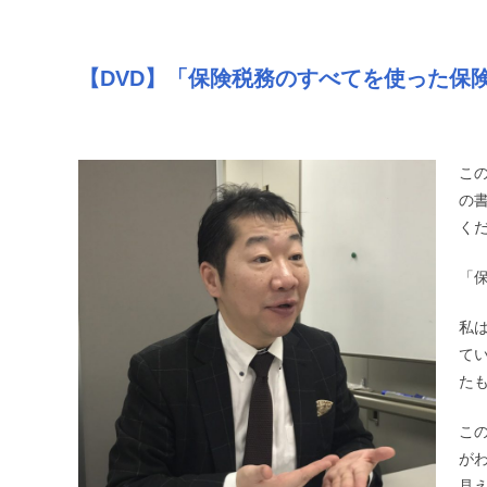
【DVD】「保険税務のすべてを使った保
こ
の
く
「
私
て
た
こ
が
見