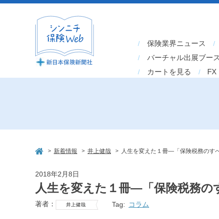
保険業界ニュース
バーチャル出展ブー
カートを見る
FX
>
>
>
新着情報
井上健哉
人生を変えた１冊―「保険税務のすべて
2018年2月8日
人生を変えた１冊―「保険税務のすべ
著者：
Tag:
コラム
井上健哉