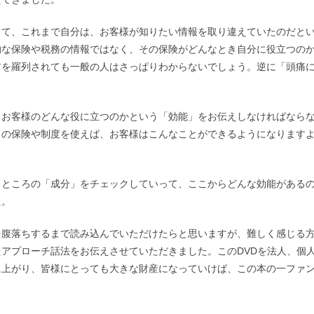
して、これまで自分は、お客様が知りたい情報を取り違えていたのだと
的な保険や税務の情報ではなく、その保険がどんなとき自分に役立つの
前を羅列されても一般の人はさっぱりわからないでしょう。逆に「頭痛
、お客様のどんな役に立つのかという「効能」をお伝えしなければなら
この保険や制度を使えば、お客様はこんなことができるようになります
うところの「成分」をチェックしていって、ここからどんな効能がある
た。
腹落ちするまで読み込んでいただけたらと思いますが、難しく感じる方
アプローチ話法をお伝えさせていただきました。このDVDを法人、個
に上がり、皆様にとっても大きな財産になっていけば、この本の一ファ