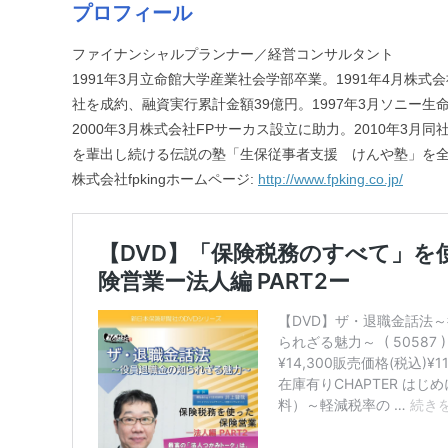
プロフィール
ファイナンシャルプランナー／経営コンサルタント
1991年3月立命館大学産業社会学部卒業。1991年4月株
社を成約、融資実行累計金額39億円。1997年3月ソニ
2000年3月株式会社FPサーカス設立に助力。2010年3月同
を輩出し続ける伝説の塾「生保従事者支援 けんや塾」を
株式会社fpkingホームページ:
http://www.fpking.co.jp/