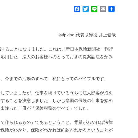
F
T
L
E
共
a
w
i
m
有
c
i
n
a
e
t
e
i
b
t
l
㈱fpking 代表取締役 井上健哉
o
e
o
r
売することになりました。これは、新日本保険新聞社・刊行
k
て応用した、法人のお客様へのとっておきの提案話法をかみ
り、今までの活動のすべて、私にとってのバイブルです。
事していましたが、仕事を続けているうちに法人顧客が抱え
社することを決意しました。しかし念願の保険の仕事を始め
き出逢った一冊が「保険税務のすべて」でした。
って作られるもの」であるということ。背景がわかれば法律
で保険がわかり、保険がわかれば約款がわかるということが