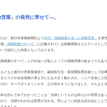
険営業」の発売に寄せて―。
のたび、新日本保険新聞社より
DVD「保険税務を使った保険営業」
を発
書籍
「保険税務のすべて」
に記載されている税務情報をエビデンスとし
だいて紹介した内容となっております。
保険税務のすべて」との出会いが私にとっての保険営業の始まりでもあ
はもともと銀行の営業推進部で、融資取引先・新規開拓専担者として従
いるリスクや生命保険の考え方に心を大きく動かされ、ソニー生命に入
ものの、すべてがうまくいかず、心が折れそうになりました。そんなと
の本を読んでみてわかったことは「法律というものは何らかの背景があ
わかり、法律がわかれば背景が分かる。同じように約款を読み込むこと
えてきました。