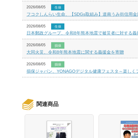
2026/08/05
生保
フコクしんらい生命、【SDGs取組み】道南うみ街信用金
2026/08/05
生保
日本郵政グループ、令和8年熊本地震で被災者に対する義
2026/08/05
損保
大同火災、令和8年熊本地震に関する義援金を寄贈
2026/08/05
損保
損保ジャパン、YONAGOデジタル健康フェスタ～楽し
関連商品