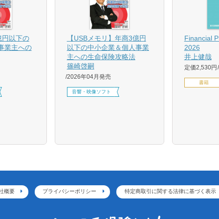
億円以下の
【USBメモリ】年商3億円
Financial 
事業主への
以下の中小企業＆個人事業
2026
主への生命保険攻略法
井上健哉
篠崎啓嗣
定価2,530円
2026年04月発売
書籍
音響・映像ソフト
社概要
プライバシーポリシー
特定商取引に関する法律に基づく表示