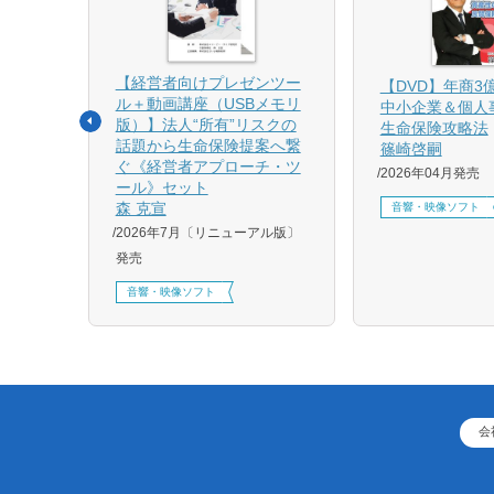
【経営者向けプレゼンツー
相続と
【DVD】年商3
ル＋動画講座（USBメモリ
中小企業＆個人
版）】法人“所有”リスクの
生命保険攻略法
話題から生命保険提案へ繋
篠崎啓嗣
4月増刷、
ぐ《経営者アプローチ・ツ
2026年04月発売
刷、
ール》セット
刷、
森 克宣
音響・映像ソフト
2026年7月〔リニューアル版〕
発売
音響・映像ソフト
会