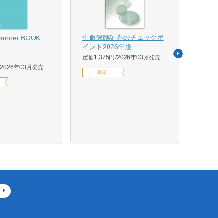
【US
生命保険証券のチェックポ
Planner BOOK
似体
イント2026年版
活用イ
定価1,375円
2026年03月発売
森 克
2026年03月発売
書籍
定価14
デジ