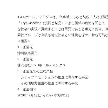
T＆Dホールディングスは、企業版ふるさと納税（人材派遣
「Try&Discover（挑戦と発見）による価値の創造
な社会の実現に貢献することは重要であると考えており、
同社グループは今後も地域社会との連携を深め、持続可能
＜概要＞
1．派遣先
沖縄県糸満市
2．派遣元
株式会社T＆Dホールディングス
3．派遣先での主な業務
・シティプロモーションの推進に寄与する事業
・その他地方創生の推進に寄与する事業
4．派遣期間
2026年7月1日から2027年3月31日