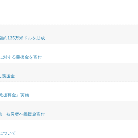
約135万米ドルを助成
に対する義援金を寄付
し義援金
救援募金』実施
地・被災者へ義援金寄付
について