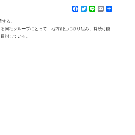
F
T
L
E
共
a
w
i
m
有
c
i
n
a
遣する。
e
t
e
i
とする同社グループにとって、地方創生に取り組み、持続可能
b
t
l
を目指している。
o
e
o
r
k