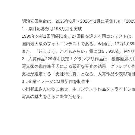
明治安田生命は、2025年8月～2026年1月に募集した「
1．累計応募数は193万点を突破
1999年の第1回開催以来、27回目を迎える同コンテスト
国内最大級のフォトコンテストである。今回は、17万1,03
また、「超えよう。こどもみらい」賞には5，938点、MY
2．入賞作品229点を決定！グランプリ作品は「後部座席の
写真家の織作峰子氏による厳正な審査の結果、グランプリ作品
支社が選定する「支社特別賞」となる。入賞作品や表彰項
3．企業イメージCM最新作を制作中
小田和正さんの歌に乗せ、本コンテスト作品をスライドショ
写真の魅力をさらに際立たせる。