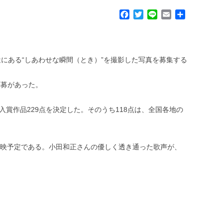
F
T
L
E
共
a
w
i
m
有
c
i
n
a
e
t
e
i
b
t
l
近にある“しあわせな瞬間（とき）”を撮影した写真を募集する
o
e
o
r
k
応募があった。
賞作品229点を決定した。そのうち118点は、全国各地の
放映予定である。小田和正さんの優しく透き通った歌声が、