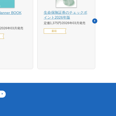
【US
生命保険証券のチェックポ
Planner BOOK
似体
イント2026年版
活用イ
定価1,375円
2026年03月発売
森 克
2026年03月発売
書籍
定価14
デジ