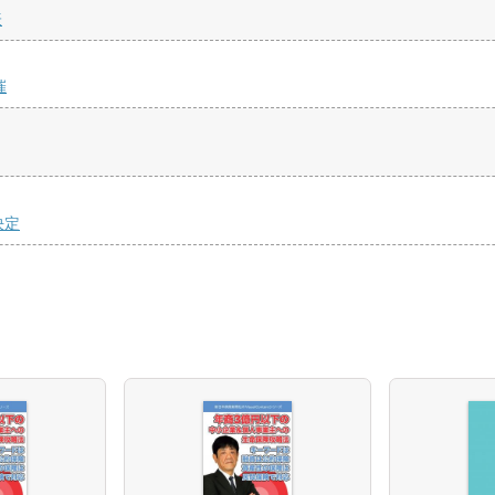
表
催
決定