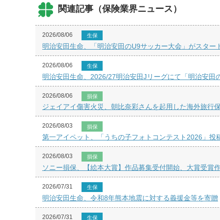
関連記事（保険業界ニュース）
2026/08/06
生保
明治安田生命、「明治安田のU9サッカー大会」がスター
2026/08/06
生保
明治安田生命、2026/27明治安田Jリーグにて「明治安田
2026/08/06
損保
ジェイアイ傷害火災、朝比奈彩さんを起用した海外旅行保険「
2026/08/03
損保
第一アイペット、「うちの子フォトコンテスト2026」投
2026/08/03
損保
ソニー損保、【絵本大賞】作品募集受付開始、大賞受賞
2026/07/31
生保
明治安田生命、令和8年熊本地震に対する義援金等を寄贈
2026/07/31
生保