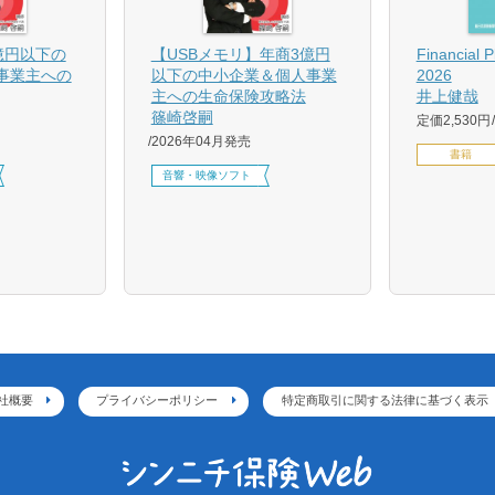
億円以下の
【USBメモリ】年商3億円
Financial 
事業主への
以下の中小企業＆個人事業
2026
主への生命保険攻略法
井上健哉
篠崎啓嗣
定価2,530円
2026年04月発売
書籍
音響・映像ソフト
社概要
プライバシーポリシー
特定商取引に関する法律に基づく表示