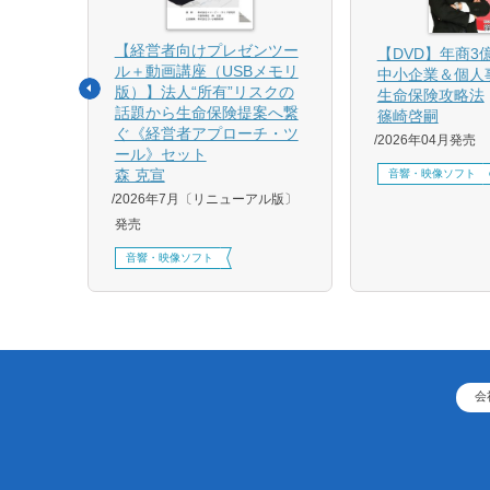
【経営者向けプレゼンツー
相続と
【DVD】年商3
ル＋動画講座（USBメモリ
中小企業＆個人
版）】法人“所有”リスクの
生命保険攻略法
話題から生命保険提案へ繋
篠崎啓嗣
4月増刷、
ぐ《経営者アプローチ・ツ
2026年04月発売
刷、
ール》セット
刷、
森 克宣
音響・映像ソフト
2026年7月〔リニューアル版〕
発売
音響・映像ソフト
会