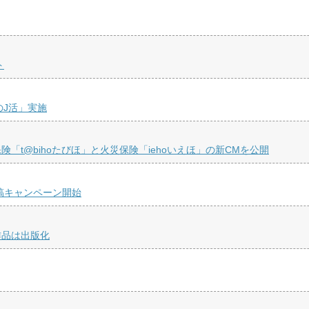
ト
のJ活」実施
t@bihoたびほ」と火災保険「iehoいえほ」の新CMを公開
稿キャンペーン開始
作品は出版化