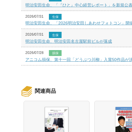
明治安田生命、「『ひと』中心経営レポート」を新規公
2026/07/31
生保
明治安田生命、「2026明治安田しあわせフォトコン」開
2026/07/31
生保
明治安田生命、明治安田名古屋駅前ビルが落成
2026/07/28
損保
アニコム損保、第十一回「どうぶつ川柳」入賞50作品が
関連商品