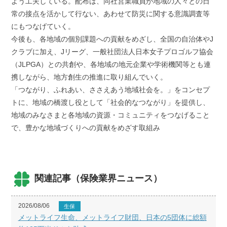
よう工夫している。配布は、同社営業職員が地域の人々との日
常の接点を活かして行ない、あわせて防災に関する意識調査等
にもつなげていく。
今後も、各地域の個別課題への貢献をめざし、全国の自治体やJ
クラブに加え、Jリーグ、一般社団法人日本女子プロゴルフ協会
（JLPGA）との共創や、各地域の地元企業や学術機関等とも連
携しながら、地方創生の推進に取り組んでいく。
「つながり、ふれあい、ささえあう地域社会を。」をコンセプ
トに、地域の橋渡し役として「社会的なつながり」を提供し、
地域のみなさまと各地域の資源・コミュニティをつなげること
で、豊かな地域づくりへの貢献をめざす取組み
関連記事（保険業界ニュース）
2026/08/06
生保
メットライフ生命、メットライフ財団、日本の5団体に総額