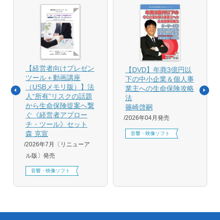
【経営者向けプレゼン
【DVD】年商3億円以
ツール＋動画講座
下の中小企業＆個人事
（USBメモリ版）】法
業主への生命保険攻略
人“所有”リスクの話題
法
から生命保険提案へ繋
篠崎啓嗣
ぐ《経営者アプロー
2026年04月発売
チ・ツール》セット
森 克宣
音響・映像ソフト
2026年7月〔リニューア
ル版〕発売
音響・映像ソフト