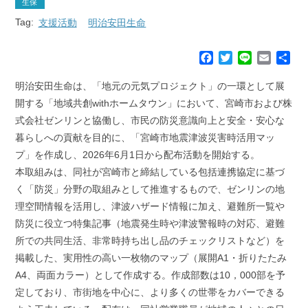
生保
Tag:
支援活動
明治安田生命
F
T
L
E
共
a
w
i
m
有
c
i
n
a
明治安田生命は、「地元の元気プロジェクト」の一環として展
e
t
e
i
開する「地域共創withホームタウン」において、宮崎市および株
b
t
l
式会社ゼンリンと協働し、市民の防災意識向上と安全・安心な
o
e
暮らしへの貢献を目的に、「宮崎市地震津波災害時活用マッ
o
r
k
プ」を作成し、2026年6月1日から配布活動を開始する。
本取組みは、同社が宮崎市と締結している包括連携協定に基づ
く「防災」分野の取組みとして推進するもので、ゼンリンの地
理空間情報を活用し、津波ハザード情報に加え、避難所一覧や
防災に役立つ特集記事（地震発生時や津波警報時の対応、避難
所での共同生活、非常時持ち出し品のチェックリストなど）を
掲載した、実用性の高い一枚物のマップ（展開A1・折りたたみ
A4、両面カラー）として作成する。作成部数は10，000部を予
定しており、市街地を中心に、より多くの世帯をカバーできる