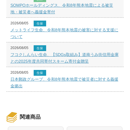
SOMPOホールディングス、令和8年熊本地震による被災
地・被災者へ義援金寄付
2026/08/05
生保
メットライフ生命、令和8年熊本地震の被害に対する支援に
ついて
2026/08/05
生保
フコクしんらい生命、【SDGs取組み】道南うみ街信用金庫
との2025年度共同寄付スキーム寄付金贈呈
2026/08/05
生保
日本郵政グループ、令和8年熊本地震で被災者に対する義援
金拠出
関連商品