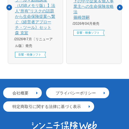
ツール＋動画講座
下の中小企業＆個人事
（USBメモリ版）】法
業主への生命保険攻略
人“所有”リスクの話題
法
から生命保険提案へ繋
篠崎啓嗣
ぐ《経営者アプロー
2026年04月発売
チ・ツール》セット
森 克宣
音響・映像ソフト
2026年7月〔リニューア
ル版〕発売
音響・映像ソフト
会社概要
プライバシーポリシー
特定商取引に関する法律に基づく表示