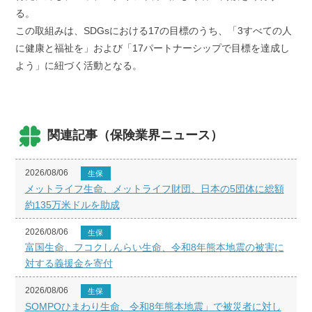
る。
この取組みは、SDGsにおける17の目標のうち、「3すべての人
に健康と福祉を」および「17パートナーシップで目標を達成し
よう」に紐づく活動となる。
関連記事（保険業界ニュース）
2026/08/06
生保
メットライフ生命、メットライフ財団、日本の5団体に総額
約135万米ドルを助成
2026/08/06
生保
富国生命、フコクしんらい生命、令和8年熊本地震の被害に
対する義援金を寄付
2026/08/06
生保
SOMPOひまわり生命、令和8年熊本地震」で被災者に対し