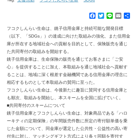
F
T
L
E
共
a
w
i
m
有
c
i
n
a
フコクしんらい生命は、銚子信用金庫と持続可能な開発目標
e
t
e
i
（以下、「SDGs」）の達成に向けた取組みの強化、また信用金
b
t
l
庫が所在する地域社会への貢献を目的として、保険販売を通じ
o
e
た共同寄付の取組みを開始する。
o
r
k
銚子信用金庫は、生命保険の販売を通じてお客さまに「ご安
心」を提供することに加え、本取組みを通じ地域社会へ貢献す
ることは、地域に深く根差す金融機関である信用金庫の理念に
相応するものとして本取組みの賛同に至った。
フコクしんらい生命は、今後新たに趣旨に賛同する信用金庫と
も順次、取組みを開始し、本スキームを全国に拡げていく。
■共同寄付のスキームについて
銚子信用金庫とフコクしんらい生命は、対象商品である「ハロ
ーキティの定期保険」の年間販売件数に所定の寄付額単価を乗
じた金額について、同金庫が選定した公共性・公益性の高い寄
付先に対し、マッチングギフト方式により各々同額を寄付す