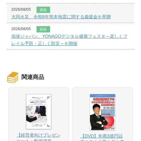
2026/08/05
損保
大同火災、令和8年熊本地震に関する義援金を寄贈
2026/08/05
損保
損保ジャパン、YONAGOデジタル健康フェスタ～楽しくフ
レイル予防・正しく防災～を開催
関連商品
【経営者向けプレゼン
【DVD】年商3億円以