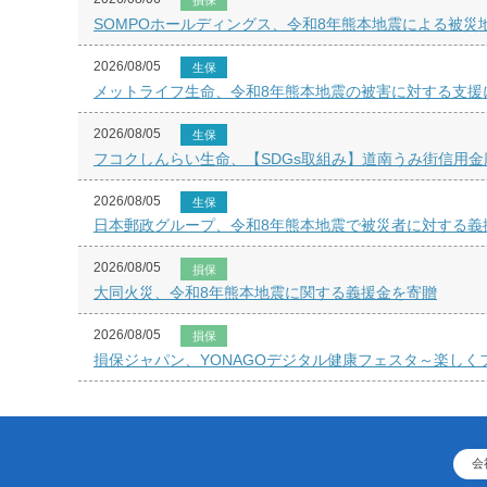
損保
SOMPOホールディングス、令和8年熊本地震による被災
2026/08/05
生保
メットライフ生命、令和8年熊本地震の被害に対する支援
2026/08/05
生保
フコクしんらい生命、【SDGs取組み】道南うみ街信用金
2026/08/05
生保
日本郵政グループ、令和8年熊本地震で被災者に対する義
2026/08/05
損保
大同火災、令和8年熊本地震に関する義援金を寄贈
2026/08/05
損保
損保ジャパン、YONAGOデジタル健康フェスタ～楽し
会