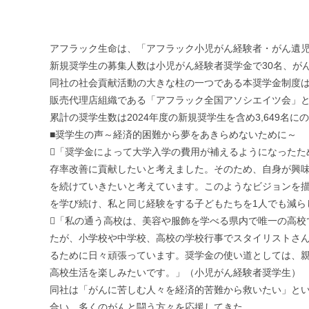
アフラック生命は、「アフラック小児がん経験者・がん遺児奨学
新規奨学生の募集人数は小児がん経験者奨学金で30名、がん
同社の社会貢献活動の大きな柱の一つである本奨学金制度は
販売代理店組織である「アフラック全国アソシエイツ会」と
累計の奨学生数は2024年度の新規奨学生を含め3,649名に
■奨学生の声～経済的困難から夢をあきらめないために～
「奨学金によって大学入学の費用が補えるようになった
存率改善に貢献したいと考えました。そのため、自身が興
を続けていきたいと考えています。このようなビジョンを
を学び続け、私と同じ経験をする子どもたちを1人でも減ら
「私の通う高校は、美容や服飾を学べる県内で唯一の高
たが、小学校や中学校、高校の学校行事でスタイリストさ
るために日々頑張っています。奨学金の使い道としては、
高校生活を楽しみたいです。」（小児がん経験者奨学生）
同社は「がんに苦しむ人々を経済的苦難から救いたい」とい
合い、多くのがんと闘う方々を応援してきた。