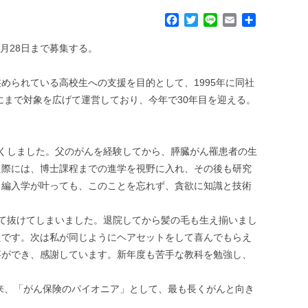
F
T
L
E
共
a
w
i
m
有
c
i
n
a
2月28日まで募集する。
e
t
e
i
b
t
l
られている高校生への支援を目的として、1995年に同社
o
e
にまで対象を広げて運営しており、今年で30年目を迎える。
o
r
k
くしました。父のがんを経験してから、膵臓がん罹患者の生
た際には、博士課程までの進学を視野に入れ、その後も研究
。編入学が叶っても、このことを忘れず、貪欲に知識と技術
て抜けてしまいました。退院してから髪の毛も生え揃いまし
たです。次は私が同じようにヘアセットをして喜んでもらえ
事ができ、感謝しています。新年度も苦手な教科を勉強し、
来、「がん保険のパイオニア」として、最も長くがんと向き