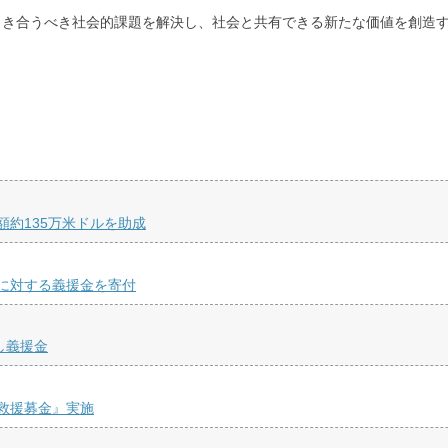
向き合うべき社会的課題を解決し、社会と共有できる新たな価値を創造
約135万米ドルを助成
に対する義援金を寄付
し義援金
救援募金』実施