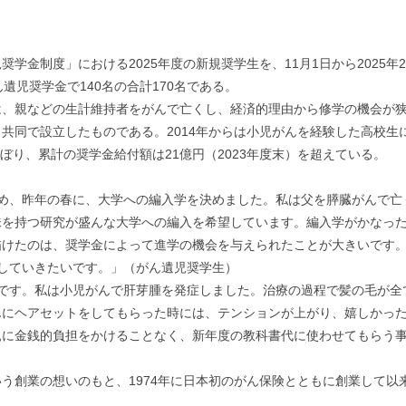
金制度」における2025年度の新規奨学生を、11月1日から2025年
遺児奨学金で140名の合計170名である。
、親などの生計維持者をがんで亡くし、経済的理由から修学の機会が狭め
共同で設立したものである。2014年からは小児がんを経験した高校生
のぼり、累計の奨学金給付額は21億円（2023年度末）を超えている。
ため、昨年の春に、大学への編入学を決めました。私は父を膵臓がんで亡
味を持つ研究が盛んな大学への編入を希望しています。編入学がかなっ
描けたのは、奨学金によって進学の機会を与えられたことが大きいです
していきたいです。」（がん遺児奨学生）
校です。私は小児がんで肝芽腫を発症しました。治療の過程で髪の毛が全
んにヘアセットをしてもらった時には、テンションが上がり、嬉しかっ
親に金銭的負担をかけることなく、新年度の教科書代に使わせてもらう
う創業の想いのもと、1974年に日本初のがん保険とともに創業して以