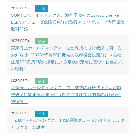
2026/08/05
生保
SOMPOホールディングス、海外子会社のSompo Life Re
Ltd.がバミューダ保険業免許の取得およびグループ内再保険
取引開始
2026/08/04
損保
東京海上ホールディングス、自己株式の取得状況に関する
お知らせ（2026年5月20日開催の取締役会決議分）（会社
法第165条第2項の規定による定款の定めに基づく自己株式
の取得）
2026/08/04
損保
東京海上ホールディングス、自己株式の取得状況および取
得終了に関するお知らせ（2026年3月23日開催の取締役会
決議分）
2026/08/03
生保
T＆Dホールディングス、T＆D保険グループのオリジナルキ
ャラクターが誕生