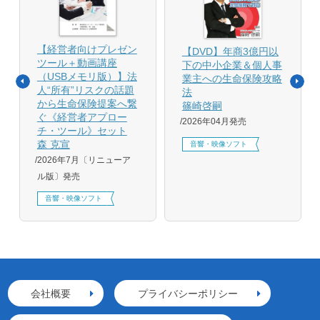
【経営者向けプレゼン
【DVD】年商3億円以
ツール＋動画講座
下の中小企業＆個人事
（USBメモリ版）】法
業主への生命保険攻略
人“所有”リスクの話題
法
から生命保険提案へ繋
篠崎啓嗣
ぐ《経営者アプロー
2026年04月発売
チ・ツール》セット
森 克宣
音響・映像ソフト
2026年7月〔リニューア
ル版〕発売
音響・映像ソフト
会社概要
プライバシーポリシー