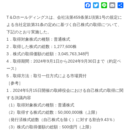
F
T
L
E
共
a
w
i
m
有
c
i
n
a
T＆Dホールディングスは、会社法第459条第1項第1号の規定に
e
t
e
i
よる当社定款第31条の定めに基づく自己株式の取得について、
b
t
l
下記のとおり実施した。
o
e
1．取得対象株式の種類：普通株式
o
r
k
2．取得した株式の総数：1,277,600株
3．株式の取得価額の総額：3,045,763,348円
4．取得期間：2024年9月1日から2024年9月30日まで（約定ベ
ース）
5．取得方法：取引一任方式による市場買付
［参考］
1．2024年5月15日開催の取締役会における自己株式の取得に関
する決議内容
（1）取得対象株式の種類：普通株式
（2）取得する株式の総数：50,000,000株（上限）
（発行済株式総数（自己株式を除く）に対する割合9.43％）
（3）株式の取得価額の総額：500億円（上限）