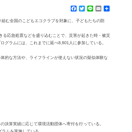
F
T
L
E
共
a
w
i
m
有
c
i
n
a
り組む全国のこどもエコクラブを対象に、子どもたちの防
e
t
e
i
b
t
l
きる応急処置などを盛り込むことで、災害が起きた時・被災
o
e
グラムには、これまでに延べ8,801人に参加している。
o
r
k
具体的な方法や、ライフラインが使えない状況の疑似体験な
年の決算実績に応じて環境活動団体へ寄付を行っている。
グラムを実施している。