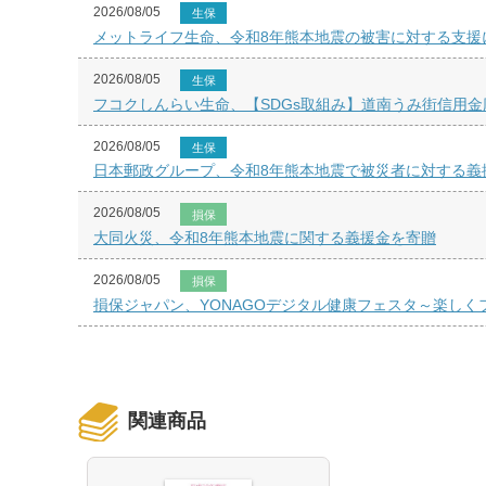
2026/08/05
生保
メットライフ生命、令和8年熊本地震の被害に対する支援
2026/08/05
生保
フコクしんらい生命、【SDGs取組み】道南うみ街信用金
2026/08/05
生保
日本郵政グループ、令和8年熊本地震で被災者に対する義
2026/08/05
損保
大同火災、令和8年熊本地震に関する義援金を寄贈
2026/08/05
損保
損保ジャパン、YONAGOデジタル健康フェスタ～楽し
関連商品