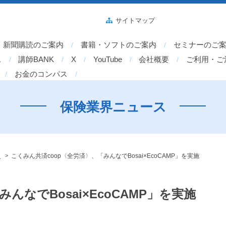
サイトマップ
新聞購読のご案内
書籍・ソフトのご案内
セミナーのご
ス
講師BANK
X
YouTube
会社概要
ご利用・ご
お金のコンパス
保険業界ニュース
>
〉
こくみん共済coop〈全労済〉、「みんなでBosai×EcoCAMP」を実施
んなでBosai×EcoCAMP」を実施