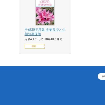
平成30年度版 主要共済と少
額短期保険
定価4,176円
2018年10月発売
書籍
会