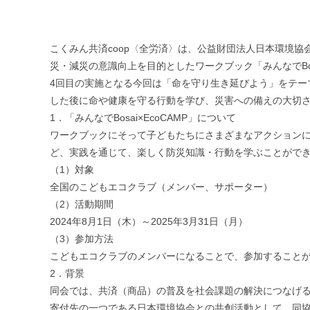
こくみん共済coop〈全労済〉は、公益財団法人日本環境
災・減災の意識向上を目的としたワークブック「みんなでBosa
4回目の実施となる今回は「命を守り生き延びよう」をテ
した後に命や健康を守る行動を学び、災害への備えの大切さ
1．「みんなでBosai×EcoCAMP」について
ワークブックにそって子どもたちにさまざまなアクション
ど、実践を通じて、楽しく防災知識・行動を学ぶことがで
（1）対象
全国のこどもエコクラブ（メンバー、サポーター）
（2）活動期間
2024年8月1日（木）～2025年3月31日（月）
（3）参加方法
こどもエコクラブのメンバーになることで、参加すること
2．背景
同会では、共済（商品）の普及を社会課題の解決につなげ
寄付先の一つである日本環境協会との共創活動として、同協