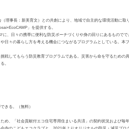
協会（理事長：新美育文）との共創により、地域で自主的な環境活動に取
i×EcoCAMP」を提供する。
ーマに、日々の携帯に便利な防災ポーチづくりや身の回りにあるものでで
や日々の暮らし方を考える機会につながるプログラムとしている。本プロ
に挑戦してもらう防災教育プログラムである。災害から命を守るための
きる。
ができる。（無料）
るため、「社会貢献付エコ住宅専用住まいる共済」の契約状況および毎
会内のこどもエコクラブと、2021年よりオリジナルの防災・減災プロ