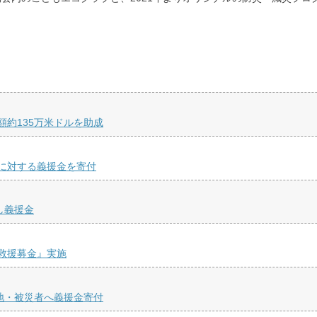
約135万米ドルを助成
に対する義援金を寄付
し義援金
救援募金』実施
地・被災者へ義援金寄付