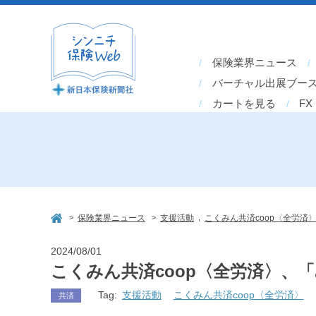
保険業界ニュース
バーチャル出展ブー
カートを見る
FX
>
>
,
保険業界ニュース
支援活動
こくみん共済coop〈全労済
2024/08/01
こくみん共済coop〈全労済〉、「み
Tag:
支援活動
こくみん共済coop〈全労済〉
共済