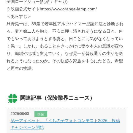
全国ロードショー(配給：ギャガ)
※映画公式サイトhttps://www.orange-lamp.com/
＜あらすじ＞
只野晃一は、39歳で若年性アルツハイマー型認知症と診断され
る。妻と娘二人を抱え、不安に押し潰されそうになる日々。何
でもやってあげようとする妻と、日ごとに元気がなくなってい
く晃一。しかし、あることをきっかけに妻や本人の意識が変わ
り、職場や地域も変えていく。なぜ晃一が普段通りの生活を送
れるようになったのか。その軌跡を家族を中心にたどる、希望
と再生の物語。
関連記事（保険業界ニュース）
2026/08/03
損保
第一アイペット、「うちの子フォトコンテスト2026」投稿
キャンペーン開始