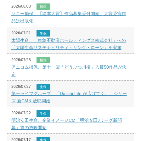
2026/08/03
損保
ソニー損保、【絵本大賞】作品募集受付開始、大賞受賞作
品は出版化
2026/07/31
生保
太陽生命、「東急不動産ホールディングス株式会社」への
「太陽生命サステナビリティ・リンク・ローン」を実施
2026/07/28
損保
アニコム損保、第十一回「どうぶつ川柳」入賞50作品が決
定
2026/07/27
生保
第一ライフグループ、「Daiichi Life が広げてく。」シリー
ズ 新CMを放映開始
2026/07/22
生保
明治安田生命、企業イメージCM「明治安田Jリーグ新開
幕」篇の放映開始
2026/07/17
生保