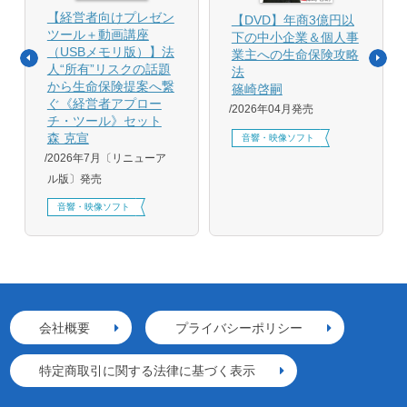
【経営者向けプレゼン
【DVD】年商3億円以
ツール＋動画講座
下の中小企業＆個人事
（USBメモリ版）】法
業主への生命保険攻略
人“所有”リスクの話題
法
から生命保険提案へ繋
篠崎啓嗣
ぐ《経営者アプロー
2026年04月発売
チ・ツール》セット
森 克宣
音響・映像ソフト
2026年7月〔リニューア
ル版〕発売
音響・映像ソフト
会社概要
プライバシーポリシー
特定商取引に関する法律に基づく表示