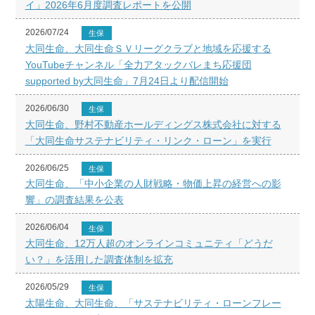
イ」2026年6月度調査レポートを公開
2026/07/24
生保
大同生命、大同生命ＳＶリーグクラブと地域を応援する
YouTubeチャンネル「全力アタックバレまち応援団
supported by大同生命」7月24日より配信開始
2026/06/30
生保
大同生命、野村不動産ホールディングス株式会社に対する
「大同生命サステナビリティ・リンク・ローン」を実行
2026/06/25
生保
大同生命、「中小企業の人財戦略・物価上昇の経営への影
響」の調査結果を公表
2026/06/04
生保
大同生命、12万人超のオンラインコミュニティ「どうだ
い？」を活用した調査体制を拡充
2026/05/29
生保
太陽生命、大同生命、「サステナビリティ・ローンフレー