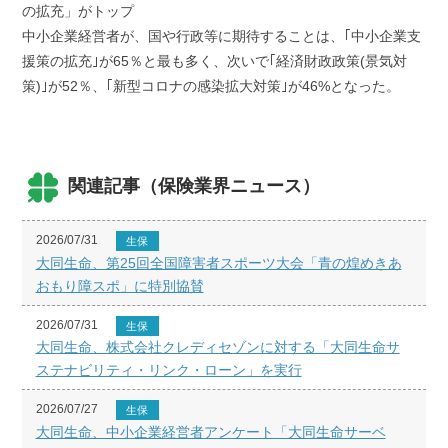
の拡充」がトップ
中小企業経営者が、国や行政等に期待することは、｢中小企業支
援策の拡充｣が65％と最も多く、次いで｢経済財政政策(景気対
策)｣が52％、｢新型コロナの感染拡大対策｣が46%となった。
関連記事（保険業界ニュース）
2026/07/31
生保
大同生命、第25回全国障害者スポーツ大会「青の煌めきあ
おもり障スポ」に特別協賛
2026/07/31
生保
大同生命、株式会社クレディセゾンに対する「大同生命サ
ステナビリティ・リンク・ローン」を実行
2026/07/27
生保
大同生命、中小企業経営者アンケート「大同生命サーベ