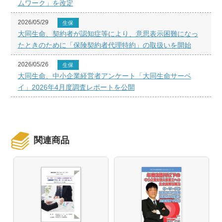
ムワーク」を改定
2026/05/29
生保
大同生命、契約者が認知症等により、意思表示困難になっ
たときのために「保険契約者代理特約」の取扱いを開始
2026/05/26
生保
大同生命、中小企業経営者アンケート「大同生命サーベ
イ」2026年4月度調査レポートを公開
関連商品