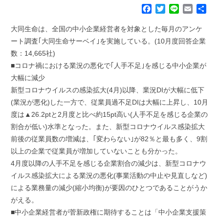
F
T
L
E
共
a
w
i
m
有
c
i
n
a
大同生命は、全国の中小企業経営者を対象とした毎月のアンケ
e
t
e
i
ート調査｢大同生命サーベイ｣を実施している。(10月度回答企業
b
t
l
数：14,665社)
o
e
■コロナ禍における業況の悪化で｢人手不足｣を感じる中小企業が
o
r
k
大幅に減少
新型コロナウイルスの感染拡大(4月)以降、業況DIが大幅に低下
(業況が悪化)した一方で、従業員過不足DIは大幅に上昇し、10月
度は▲26.2ptと2月度と比べ約15pt高い(人手不足を感じる企業の
割合が低い)水準となった。また、新型コロナウイルス感染拡大
前後の従業員数の増減は、｢変わらない｣が82％と最も多く、9割
以上の企業で従業員が増加していないことも分かった。
4月度以降の人手不足を感じる企業割合の減少は、新型コロナウ
イルス感染拡大による業況の悪化(事業活動の中止や見直しなど)
による業務量の減少(縮小均衡)が要因のひとつであることがうか
がえる。
■中小企業経営者が菅新政権に期待することは「中小企業支援策