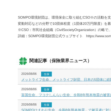
SOMPO環境財団は、環境保全に取り組むCSO※の活動
変動対応などの分野で10団体程度（1団体20万円限度）を
※CSO：市民社会組織（CivilSocietyOrganization）
詳細：SOMPO環境財団公式ウェブサイト https://www.sompo-ef.or
関連記事（保険業界ニュース）
2026/08/06
生保
メットライフ生命、メットライフ財団、日本の5団体に総額
2026/08/06
生保
富国生命、フコクしんらい生命、令和8年熊本地震の被害
2026/08/06
生保
SOMPOひまわり生命、令和8年熊本地震」で被災者に対