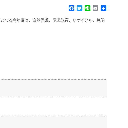
F
T
L
E
共
a
w
i
m
有
c
i
n
a
回目となる今年度は、自然保護、環境教育、リサイクル、気候
e
t
e
i
b
t
l
o
e
o
r
k