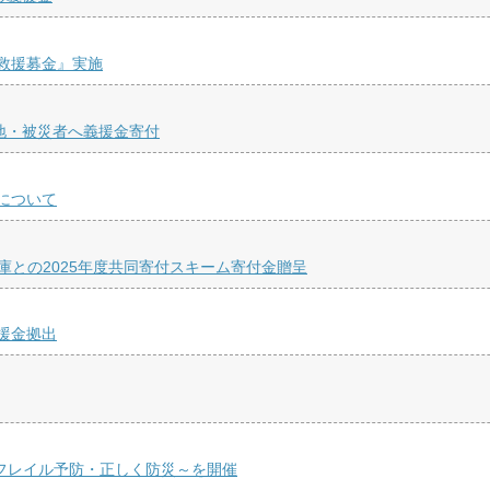
救援募金』実施
地・被災者へ義援金寄付
について
庫との2025年度共同寄付スキーム寄付金贈呈
援金拠出
くフレイル予防・正しく防災～を開催