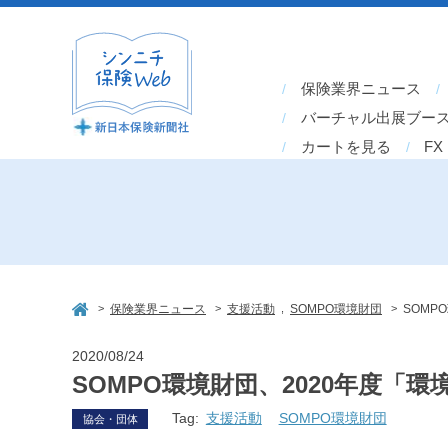
保険業界ニュース
バーチャル出展ブー
カートを見る
FX
>
>
,
>
保険業界ニュース
支援活動
SOMPO環境財団
SOMP
2020/08/24
SOMPO環境財団、2020年度「
Tag:
支援活動
SOMPO環境財団
協会・団体