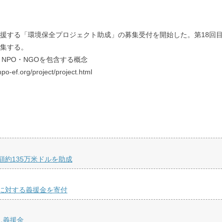
を支援する「環境保全プロジェクト助成」の募集受付を開始した。第18
募集する。
の略で、NPO・NGOを包含する概念
g/project/project.html
約135万米ドルを助成
に対する義援金を寄付
し義援金