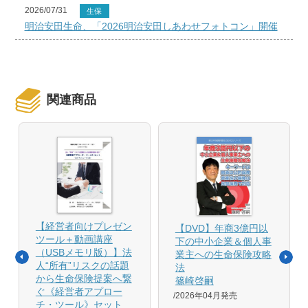
2026/07/31
生保
明治安田生命、「2026明治安田しあわせフォトコン」開催
関連商品
【経営者向けプレゼン
【DVD】年商3億円以
ツール＋動画講座
下の中小企業＆個人事
（USBメモリ版）】法
業主への生命保険攻略
人“所有”リスクの話題
法
から生命保険提案へ繋
篠崎啓嗣
ぐ《経営者アプロー
2026年04月発売
チ・ツール》セット