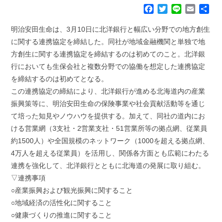
F
T
L
E
共
a
w
i
m
有
c
i
n
a
明治安田生命は、3月10日に北洋銀行と幅広い分野での地方創生
e
t
e
i
に関する連携協定を締結した。同社が地域金融機関と単独で地
b
t
l
方創生に関する連携協定を締結するのは初めてのこと。北洋銀
o
e
行においても生保会社と複数分野での協働を想定した連携協定
o
r
k
を締結するのは初めてとなる。
この連携協定の締結により、北洋銀行が進める北海道内の産業
振興策等に、明治安田生命の保険事業や社会貢献活動等を通じ
て培った知見やノウハウを提供する。加えて、同社の道内にお
ける営業網（3支社・2営業支社・51営業所等の拠点網、従業員
約1500人）や全国規模のネットワーク（1000を超える拠点網、
4万人を超える従業員）を活用し、関係各方面とも広範にわたる
連携を強化して、北洋銀行とともに北海道の発展に取り組む。
▽連携事項
○産業振興および観光振興に関すること
○地域経済の活性化に関すること
○健康づくりの推進に関すること