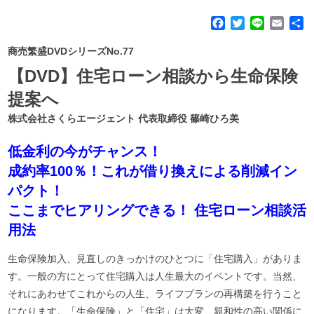
F
T
L
E
a
w
i
m
c
i
n
a
商売繁盛DVDシリーズNo.77
e
t
e
i
【DVD】住宅ローン相談から生命保険
b
t
l
o
e
提案へ
o
r
株式会社さくらエージェント 代表取締役 篠崎ひろ美
k
低金利の今がチャンス！
成約率100％！これが借り換えによる削減イン
パクト！
ここまでヒアリングできる！ 住宅ローン相談活
用法
生命保険加入、見直しのきっかけのひとつに「住宅購入」がありま
す。一般の方にとって住宅購入は人生最大のイベントです。当然、
それにあわせてこれからの人生、ライフプランの再構築を行うこと
になります。「生命保険」と「住宅」は大変、親和性の高い関係に