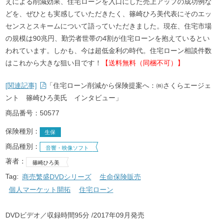
えによる削減効果、住宅ローンを入口にした売上アップの成功例な
どを、ぜひとも実感していただきたく、篠崎ひろ美代表にそのエッ
センスとスキームについて語っていただきました。現在、住宅市場
の規模は90兆円、勤労者世帯の4割が住宅ローンを抱えているとい
われています。しかも、今は超低金利の時代。住宅ローン相談件数
はこれから大きな狙い目です！
【送料無料（同梱不可）】
[関連記事]
「住宅ローン削減から保険提案へ：㈱さくらエージェ
ント 篠崎ひろ美氏 インタビュー」
商品番号：50577
保険種別：
生保
商品種別：
音響・映像ソフト
著者：
篠崎ひろ美
Tag:
商売繁盛DVDシリーズ
生命保険販売
個人マーケット開拓
住宅ローン
DVDビデオ／収録時間95分
2017年09月発売