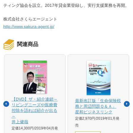
ティング協会を設立。2017年貸金業登録し、実行支援業務を再開。
株式会社さくらエージェント
http://www.sakura-agent.jp/
関連商品
【DVD】ザ・紹介連鎖～
最新改訂版「生命保険税
リビングニーズや医療費
務と周辺問題Ｑ＆Ａ」
控除を語れば紹介が出る
星和ビジネスリンク
～
定価2,970円
2019年01月発
井上健哉
売
定価14,300円
2019年04月発