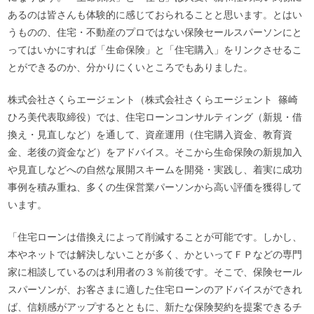
あるのは皆さんも体験的に感じておられることと思います。とはい
うものの、住宅・不動産のプロではない保険セールスパーソンにと
ってはいかにすれば「生命保険」と「住宅購入」をリンクさせるこ
とができるのか、分かりにくいところでもありました。
株式会社さくらエージェント（株式会社さくらエージェント 篠崎
ひろ美代表取締役）では、住宅ローンコンサルティング（新規・借
換え・見直しなど）を通して、資産運用（住宅購入資金、教育資
金、老後の資金など）をアドバイス。そこから生命保険の新規加入
や見直しなどへの自然な展開スキームを開発・実践し、着実に成功
事例を積み重ね、多くの生保営業パーソンから高い評価を獲得して
います。
「住宅ローンは借換えによって削減することが可能です。しかし、
本やネットでは解決しないことが多く、かといってＦＰなどの専門
家に相談しているのは利用者の３％前後です。そこで、保険セール
スパーソンが、お客さまに適した住宅ローンのアドバイスができれ
ば、信頼感がアップするとともに、新たな保険契約を提案できるチ