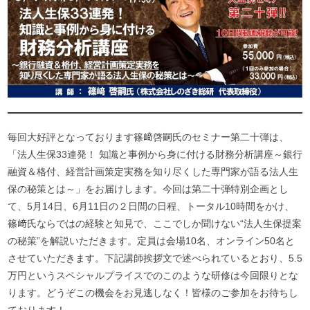
毎回大好評となっております篠﨑啓嗣氏のセミナー第二十弾は、
「法人生保33連発！ 知識と事例から身に付ける財務分析講座～銀行
融資＆格付、経営計画策定実務を知り尽くした専門家が語る法人生
保の秘策とは～」をお届けします。今回は第二十弾特別企画とし
て、5月14日、6月11日の２日間の日程、トータル10時間をかけ、
篠﨑氏ならではの経験と知見で、ここでしか聞けない“法人生保提案
の秘策”を解説いただきます。定員は会場10名、オンライン50名と
させていただきます。下記講師挨拶文で述べられているとおり、5.5
万円というスペシャルプライスでのこのような研修は今回限りとな
ります。どうぞこの機会をお見逃しなく！皆様のご参加をお待ちし