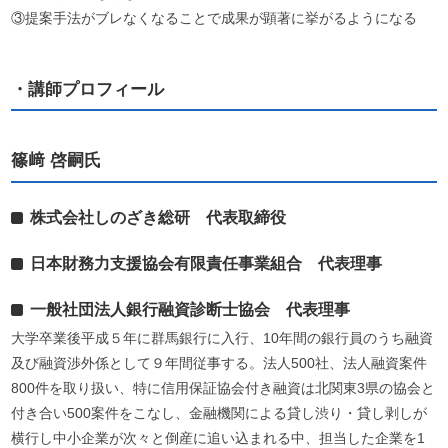
③提案手法がブレなくなることで成果が顕著に挙がるようになる
・講師プロフィール
篠﨑 啓嗣氏
株式会社しのざき総研 代表取締役
日本財務力支援協会有限責任事業組合 代表理事
一般社団法人銀行融資診断士協会 代表理事
大学卒業後平成５年に群馬銀行に入行、10年間の銀行員のうち融資
及び融資渉外係として９年間従事する。法人500社、法人融資案件
800件を取り扱い、特に信用保証協会付き融資は北関東3県の協会と
付き合い500案件をこなし、金融機関による貸し渋り・貸し剥しが
横行し中小企業が次々と倒産に追い込まれる中、担当した企業を1