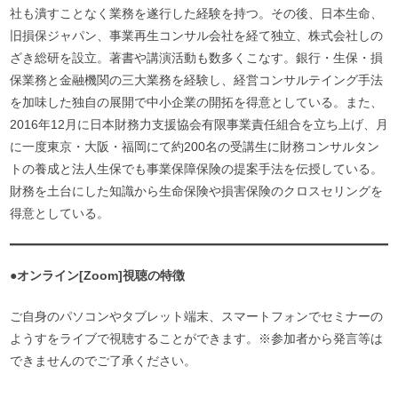
社も潰すことなく業務を遂行した経験を持つ。その後、日本生命、
旧損保ジャパン、事業再生コンサル会社を経て独立、株式会社しの
ざき総研を設立。著書や講演活動も数多くこなす。銀行・生保・損
保業務と金融機関の三大業務を経験し、経営コンサルテイング手法
を加味した独自の展開で中小企業の開拓を得意としている。また、
2016年12月に日本財務力支援協会有限事業責任組合を立ち上げ、月
に一度東京・大阪・福岡にて約200名の受講生に財務コンサルタン
トの養成と法人生保でも事業保障保険の提案手法を伝授している。
財務を土台にした知識から生命保険や損害保険のクロスセリングを
得意としている。
●
オンライン[Zoom]視聴の特徴
ご自身のパソコンやタブレット端末、スマートフォンでセミナーの
ようすをライブで視聴することができます。※参加者から発言等は
できませんのでご了承ください。