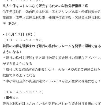
法人生保をストレスなく販売するための財務分析指標７選
①手元流動性・②自己資本比率・③ギアリング比率・④運転資金月
商倍率・⑤売上高経常利益率・⑥債務償還年数・⑦総資本経常利益
率（ROA）
●【
６月１１日（水）
】
（１３：００～１４：３０）
前回の内容を理解すれば銀行の格付のフレームを簡単に理解できる
ようになる！
＊銀行の格付を理解すると銀行融資や資金繰りの簡単なアドバイス
ができるようになる
＊格付≒実質純資産額の把握となり、あるべき姿の必要保障金額を
把握できるようになる
＊中小零細企業の資金調達のアドバイスが法人生保の導線になる！
（１４：４５～１６：１５）
＜
事例１
＞
表面上利益が計上されているが銀行の格付から資金繰り改善の提案