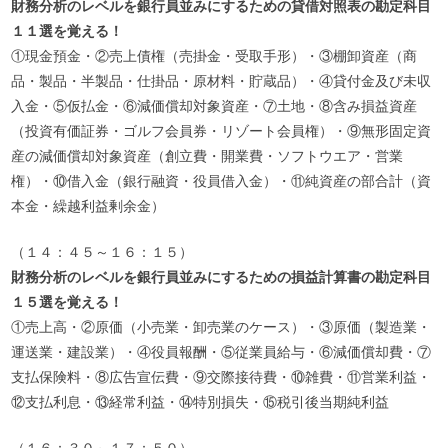
財務分析のレベルを銀行員並みにするための貸借対照表の勘定科目
１１選を覚える！
①現金預金・②売上債権（売掛金・受取手形）・③棚卸資産（商
品・製品・半製品・仕掛品・原材料・貯蔵品）・④貸付金及び未収
入金・⑤仮払金・⑥減価償却対象資産・⑦土地・⑧含み損益資産
（投資有価証券・ゴルフ会員券・リゾート会員権）・⑨無形固定資
産の減価償却対象資産（創立費・開業費・ソフトウエア・営業
権）・⑩借入金（銀行融資・役員借入金）・⑪純資産の部合計（資
本金・繰越利益剰余金）
（１４：４５～１６：１５）
財務分析のレベルを銀行員並みにするための損益計算書の勘定科目
１５選を覚える！
①売上高・②原価（小売業・卸売業のケース）・③原価（製造業・
運送業・建設業）・④役員報酬・⑤従業員給与・⑥減価償却費・⑦
支払保険料・⑧広告宣伝費・⑨交際接待費・⑩雑費・⑪営業利益・
⑫支払利息・⑬経常利益・⑭特別損失・⑮税引後当期純利益
（１６：３０～１７：５０）