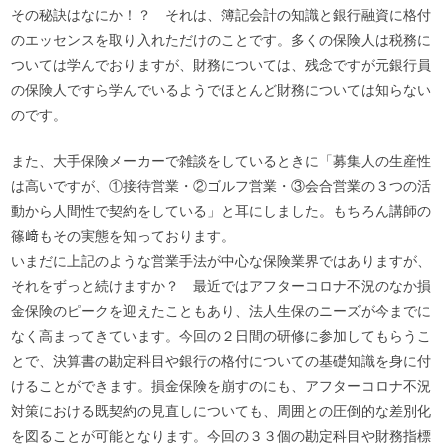
その秘訣はなにか！？ それは、簿記会計の知識と銀行融資に格付
のエッセンスを取り入れただけのことです。多くの保険人は税務に
ついては学んでおりますが、財務については、残念ですが元銀行員
の保険人ですら学んでいるようでほとんど財務については知らない
のです。
また、大手保険メーカーで雑談をしているときに「募集人の生産性
は高いですが、①接待営業・②ゴルフ営業・③会合営業の３つの活
動から人間性で契約をしている」と耳にしました。もちろん講師の
篠﨑もその実態を知っております。
いまだに上記のような営業手法が中心な保険業界ではありますが、
それをずっと続けますか？ 最近ではアフターコロナ不況のなか損
金保険のピークを迎えたこともあり、法人生保のニーズが今までに
なく高まってきています。今回の２日間の研修に参加してもらうこ
とで、決算書の勘定科目や銀行の格付についての基礎知識を身に付
けることができます。損金保険を崩すのにも、アフターコロナ不況
対策における既契約の見直しについても、周囲との圧倒的な差別化
を図ることが可能となります。今回の３３個の勘定科目や財務指標