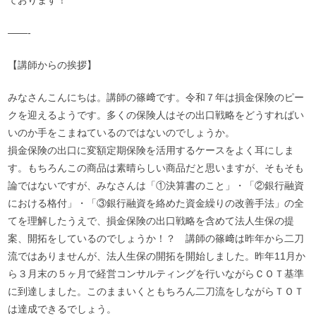
ております！
——-
【講師からの挨拶】
みなさんこんにちは。講師の篠﨑です。令和７年は損金保険のピー
クを迎えるようです。多くの保険人はその出口戦略をどうすればい
いのか手をこまねているのではないのでしょうか。
損金保険の出口に変額定期保険を活用するケースをよく耳にしま
す。もちろんこの商品は素晴らしい商品だと思いますが、そもそも
論ではないですが、みなさんは「①決算書のこと」・「②銀行融資
における格付」・「③銀行融資を絡めた資金繰りの改善手法」の全
てを理解したうえで、損金保険の出口戦略を含めて法人生保の提
案、開拓をしているのでしょうか！？ 講師の篠﨑は昨年から二刀
流ではありませんが、法人生保の開拓を開始しました。昨年11月か
ら３月末の５ヶ月で経営コンサルティングを行いながらＣＯＴ基準
に到達しました。このままいくともちろん二刀流をしながらＴＯＴ
は達成できるでしょう。