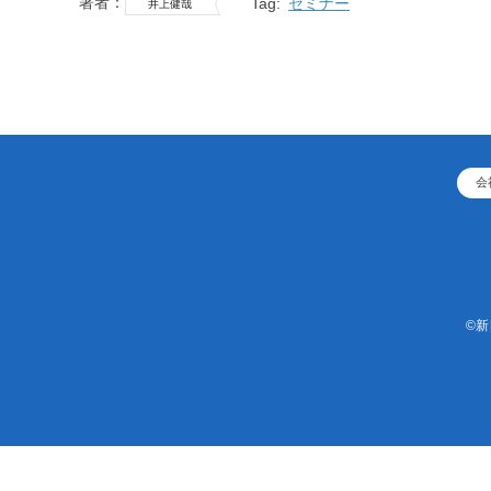
著者：
Tag:
セミナー
井上健哉
会
©新日