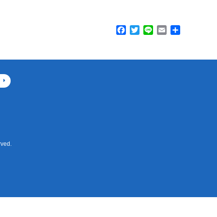
F
T
L
E
共
a
w
i
m
有
c
i
n
a
e
t
e
i
b
t
l
o
e
o
r
k
ved.