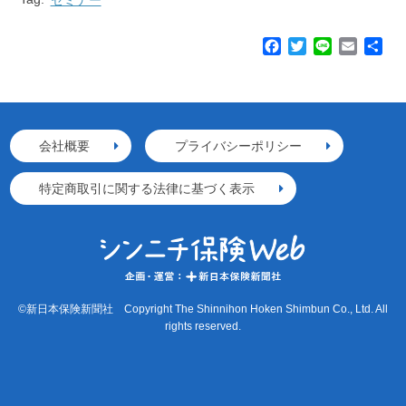
F
T
L
E
共
a
w
i
m
有
c
i
n
a
e
t
e
i
b
t
l
o
e
会社概要
プライバシーポリシー
o
r
k
特定商取引に関する法律に基づく表示
©新日本保険新聞社 Copyright The Shinnihon Hoken Shimbun Co., Ltd. All
rights reserved.