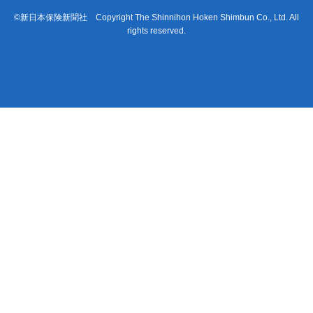
©新日本保険新聞社 Copyright The Shinnihon Hoken Shimbun Co., Ltd. All
rights reserved.