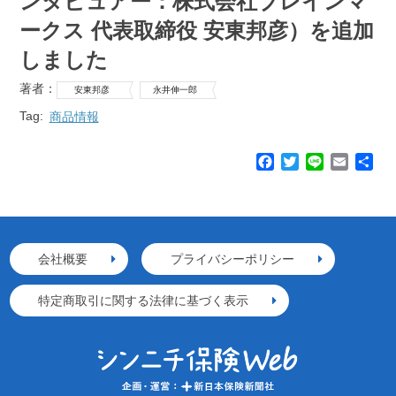
ンタビュアー：株式会社ブレインマ
ークス 代表取締役 安東邦彦）を追加
しました
著者：
安東邦彦
永井伸一郎
Tag:
商品情報
F
T
L
E
共
a
w
i
m
有
c
i
n
a
e
t
e
i
b
t
l
o
e
会社概要
プライバシーポリシー
o
r
k
特定商取引に関する法律に基づく表示