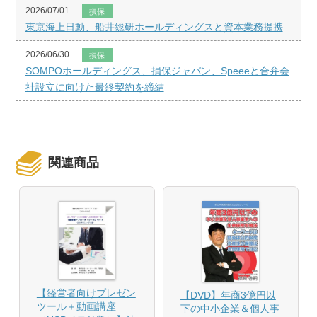
2026/07/01
損保
東京海上日動、船井総研ホールディングスと資本業務提携
2026/06/30
損保
SOMPOホールディングス、損保ジャパン、Speeeと合弁会
社設立に向けた最終契約を締結
関連商品
【経営者向けプレゼン
【DVD】年商3億円以
ツール＋動画講座
下の中小企業＆個人事