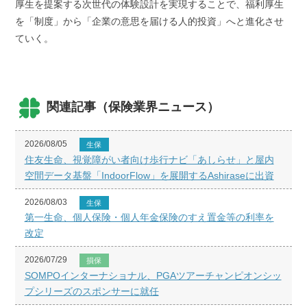
厚生を提案する次世代の体験設計を実現することで、福利厚生
を「制度」から「企業の意思を届ける人的投資」へと進化させ
ていく。
関連記事（保険業界ニュース）
2026/08/05
生保
住友生命、視覚障がい者向け歩行ナビ「あしらせ」と屋内
空間データ基盤「IndoorFlow」を展開するAshiraseに出資
2026/08/03
生保
第一生命、個人保険・個人年金保険のすえ置金等の利率を
改定
2026/07/29
損保
SOMPOインターナショナル、PGAツアーチャンピオンシッ
プシリーズのスポンサーに就任