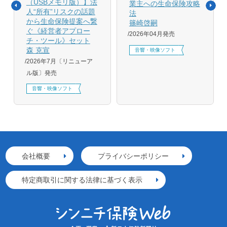
（USBメモリ版）】法
業主への生命保険攻略
人“所有”リスクの話題
法
から生命保険提案へ繋
篠崎啓嗣
ぐ《経営者アプロー
2026年04月発売
チ・ツール》セット
森 克宣
音響・映像ソフト
2026年7月〔リニューア
ル版〕発売
音響・映像ソフト
会社概要
プライバシーポリシー
特定商取引に関する法律に基づく表示