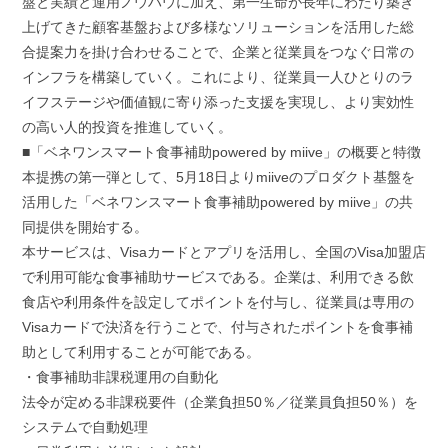
盤と実績と運用ノウハウに加え、第一生命が長年にわたり築き
上げてきた顧客基盤および多様なソリューションを活用した総
合提案力を掛け合わせることで、企業と従業員をつなぐ日常の
インフラを構築していく。これにより、従業員一人ひとりのラ
イフステージや価値観に寄り添った支援を実現し、より実効性
の高い人的投資を推進していく。
■「ベネワンスマート食事補助powered by miive」の概要と特徴
本提携の第一弾として、5月18日よりmiiveのプロダクト基盤を
活用した「ベネワンスマート食事補助powered by miive」の共
同提供を開始する。
本サービスは、Visaカードとアプリを活用し、全国のVisa加盟店
で利用可能な食事補助サービスである。企業は、利用できる飲
食店や利用条件を設定してポイントを付与し、従業員は専用の
Visaカードで決済を行うことで、付与されたポイントを食事補
助として利用することが可能である。
・食事補助非課税運用の自動化
法令が定める非課税要件（企業負担50％／従業員負担50％）を
システムで自動処理