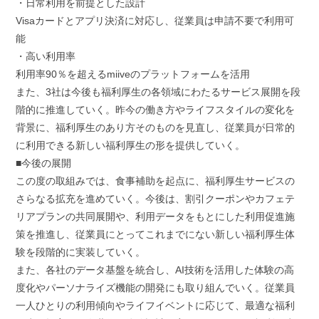
・日常利用を前提とした設計
Visaカードとアプリ決済に対応し、従業員は申請不要で利用可
能
・高い利用率
利用率90％を超えるmiiveのプラットフォームを活用
また、3社は今後も福利厚生の各領域にわたるサービス展開を段
階的に推進していく。昨今の働き方やライフスタイルの変化を
背景に、福利厚生のあり方そのものを見直し、従業員が日常的
に利用できる新しい福利厚生の形を提供していく。
■今後の展開
この度の取組みでは、食事補助を起点に、福利厚生サービスの
さらなる拡充を進めていく。今後は、割引クーポンやカフェテ
リアプランの共同展開や、利用データをもとにした利用促進施
策を推進し、従業員にとってこれまでにない新しい福利厚生体
験を段階的に実装していく。
また、各社のデータ基盤を統合し、AI技術を活用した体験の高
度化やパーソナライズ機能の開発にも取り組んでいく。従業員
一人ひとりの利用傾向やライフイベントに応じて、最適な福利