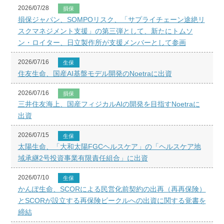
2026/07/28
損保
損保ジャパン、SOMPOリスク、「サプライチェーン途絶リ
スクマネジメント支援」の第三弾として、新たにトムソ
ン・ロイター、日立製作所が支援メンバーとして参画
2026/07/16
生保
住友生命、国産AI基盤モデル開発のNoetraに出資
2026/07/16
損保
三井住友海上、国産フィジカルAIの開発を目指すNoetraに
出資
2026/07/15
生保
太陽生命、「大和太陽FGCヘルスケア」の「ヘルスケア地
域承継2号投資事業有限責任組合」に出資
2026/07/10
生保
かんぽ生命、SCORによる民営化前契約の出再（再再保険）
とSCORが設立する再保険ビークルへの出資に関する覚書を
締結