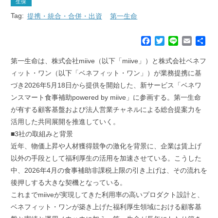
生保
Tag:
提携・統合・合併・出資
第一生命
F
T
L
E
共
a
w
i
m
有
c
i
n
a
第一生命は、株式会社miive（以下「miive」）と株式会社ベネフ
e
t
e
i
ィット・ワン（以下「ベネフィット・ワン」）が業務提携に基
b
t
l
づき2026年5月18日から提供を開始した、新サービス「ベネワ
o
e
ンスマート食事補助powered by miive」に参画する。第一生命
o
r
k
が有する顧客基盤および法人営業チャネルによる総合提案力を
活用した共同展開を推進していく。
■3社の取組みと背景
近年、物価上昇や人材獲得競争の激化を背景に、企業は賃上げ
以外の手段として福利厚生の活用を加速させている。こうした
中、2026年4月の食事補助非課税上限の引き上げは、その流れを
後押しする大きな契機となっている。
これまでmiiveが実現してきた利用率の高いプロダクト設計と、
ベネフィット・ワンが築き上げた福利厚生領域における顧客基